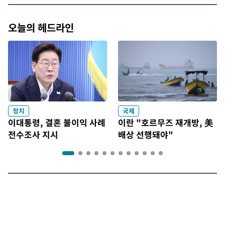
오늘의 헤드라인
정치
국제
이대통령, 결혼 불이익 사례
이란 "호르무즈 재개방, 美
전수조사 지시
배상 선행돼야"