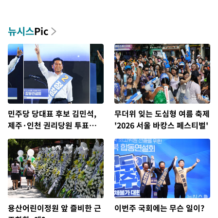
뉴시스
Pic
민주당 당대표 후보 김민석,
무더위 잊는 도심형 여름 축제
제주·인천 권리당원 투표서
'2026 서울 바캉스 페스티벌'
정청래에 승리
용산어린이정원 앞 즐비한 근
이번주 국회에는 무슨 일이?