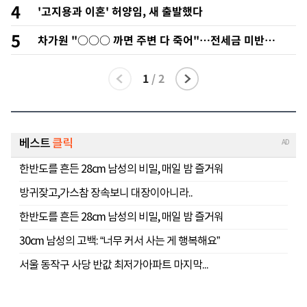
4
'고지용과 이혼' 허양임, 새 출발했다
5
차가원 "○○○ 까면 주변 다 죽어"…전세금 미반환
속 녹취 폭로 파장
1
/
2