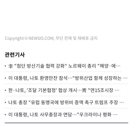
Copyright © NEWSIS.COM, 무단 전재 및 재배포 금지
관련기사
李 "첨단 방산기술 협력 강화" 노르웨이 총리 "해양·에너
지 협력 확대"(종합)
이 대통령, 나토 환영만찬 참석…"방위산업 함께 성장하는 길
열어야"
한·나토, '조달 기본협정' 협상 개시…靑 "연15조시장 韓
기업 참여 기반 마련"
나토 총장 "유럽 동맹국에 방위비 증액 촉구 트럼프 주장 옳았
다"
이 대통령, 나토 사무총장과 면담…"우크라이나 평화 조
속히 회복"(종합2보)