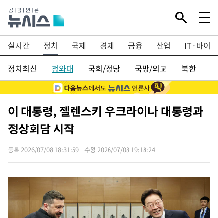
실시간
정치
국제
경제
금융
산업
IT·바이오
정치최신
청와대
국회/정당
국방/외교
북한
행
이 대통령, 젤렌스키 우크라이나 대통령과
정상회담 시작
등록 2026/07/08 18:31:59
수정 2026/07/08 19:18:24