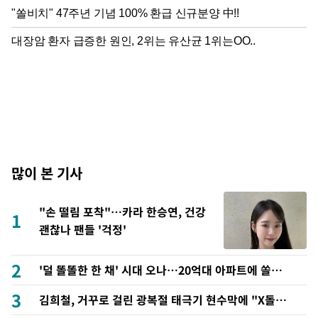
많이 본 기사
"손 떨림 포착"…카라 한승연, 건강
1
괜찮나 팬들 '걱정'
2
'덜 똘똘한 한 채' 시대 오나…20억대 아파트에 쏠리는
관심
3
김희철, 거꾸로 걸린 광복절 태극기 현수막에 "X돌았
네"