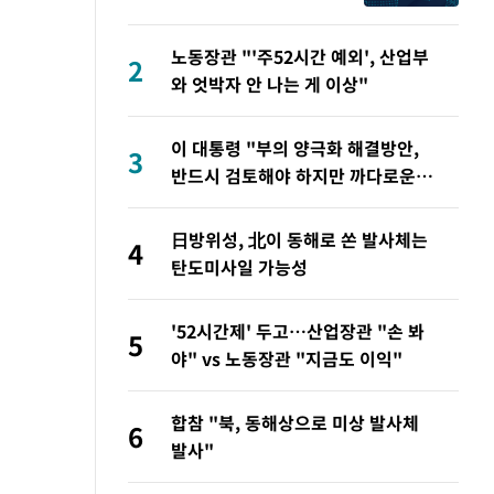
·경계태세 강화"
노동장관 "'주52시간 예외', 산업부
2
와 엇박자 안 나는 게 이상"
이 대통령 "부의 양극화 해결방안,
3
반드시 검토해야 하지만 까다로운
일"
日방위성, 北이 동해로 쏜 발사체는
4
탄도미사일 가능성
'52시간제' 두고…산업장관 "손 봐
5
야" vs 노동장관 "지금도 이익"
합참 "북, 동해상으로 미상 발사체
6
발사"