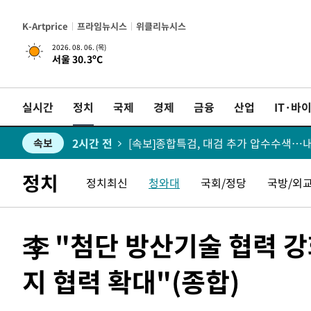
1시간 전
[속보]7~9일 프로야구 3연전도 폭염 취
속보
K-Artprice
프라임뉴시스
위클리뉴시스
1시간 전
"韓 외환시장 개입 관측 배경엔 美의 
속보
2026. 08. 06. (목)
서울 30.3ºC
1시간 전
속보
실시간
정치
국제
경제
금융
산업
IT·바
1시간 전
서울 낮 37.9도, 올여름 최고치 경신…영
속보
2시간 전
[속보]종합특검, 대검 추가 압수수색…
속보
3시간 전
[속보]코스닥, 800p 회복…0.26% 오른 
속보
정치
정치최신
청와대
국회/정당
국방/외
3시간 전
[속보]코스피, 301.88포인트(4.58%) 내
속보
李 "첨단 방산기술 협력 
3시간 전
[속보]원·달러 환율, 0.7원 내린 1423.
속보
지 협력 확대"(종합)
3시간 전
"여기 떨어졌다"…다누리, 스페이스X 로
속보
4시간 전
속보