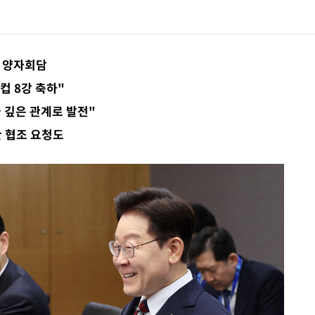
지나며 폭염 잠시 꺾인다"
 양자회담
컵 8강 축하"
 깊은 관계로 발전"
 협조 요청도