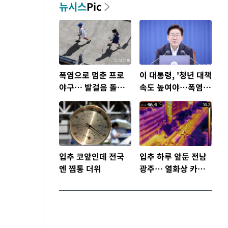
뉴시스
Pic
폭염으로 멈춘 프로
이 대통령, '청년 대책
야구… 발걸음 돌리
속도 높여야…폭염
는 팬들
문제도 총력 대응'
입추 코앞인데 전국
입추 하루 앞둔 전남
엔 찜통 더위
광주… 열화상 카메
라에 담긴 폭염