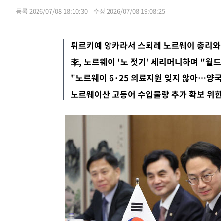
등록 2026/07/08 18:10:30
수정 2026/07/08 19:08:25
6시간 전
내일까지 39도 '펄펄'…기상청 "태풍 
속보
튀르키예 앙카라서 스퇴레 노르웨이 총리와
李, 노르웨이 '노 젓기' 세리머니하며 "월드
"노르웨이 6·25 의료지원 잊지 않아…양국
노르웨이산 고등어 수입물량 추가 확보 위한