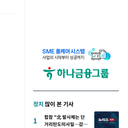
정치
많이 본 기사
합참 "北 발사체는 단
1
거리탄도미사일…감시