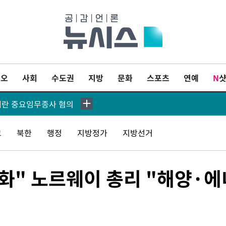
소…11일 재개
대한국 무역적자 있어"
'월드컵 탈락 후폭풍' 축구협회…초유의 압수수색에 '충격·당황'
이오
사회
수도권
지방
문화
스포츠
연예
N
등포 순간 '40도'
내란 중요임무종사 혐의
801.67 마감
교
북한
행정
지방정가
지방선거
린 6296.38 마감
강화" 노르웨이 총리 "해양·에
8원 마감
켓 달 충돌 흔적 포착
손흥민, 5경기 연속골 실패…LAFC는 승부차기 끝 과달라하라 격파