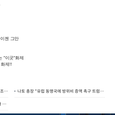
m
한·나토, '조달 기본협정' 협상 개시…靑 "연15조시장 韓기업 참여 기반 마련"
나토 총장 "유럽 동맹국에 방위비 증액 촉구 트럼프 주장 옳았다"
이 대통령, 나토 사무총장과 면담…"우크라이나 평화 조속히 회복"(종합2보)