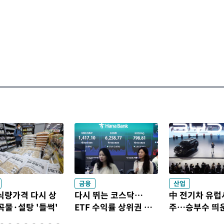
금융
산업
식량가격 다시 상
다시 뛰는 코스닥…
中 전기차 유럽
물·설탕 '들썩'
ETF 수익률 상위권 찍
주…승부수 띄
어
차