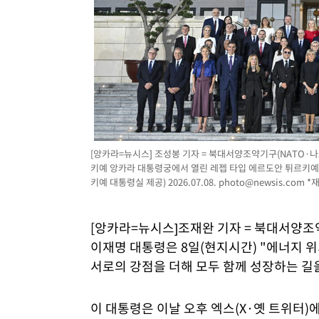
속보
[앙카라=뉴시스] 조성봉 기자 = 북대서양조약기구(NATO·나
키예 앙카라 대통령궁에서 열린 레젭 타입 에르도안 튀르키예 
키예 대통령실 제공) 2026.07.08.
photo@newsis.com
*재
[앙카라=뉴시스]조재완 기자 = 북대서양조
이재명 대통령은 8일(현지시간) "에너지 
서로의 강점을 더해 모두 함께 성장하는 길
이 대통령은 이날 오후 엑스(X·옛 트위터