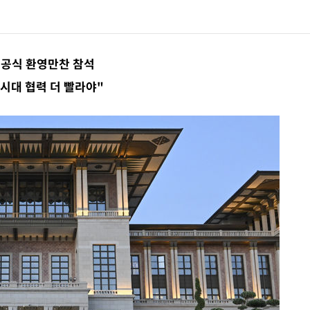
기고 담벼락 붕괴
감정가 1.3억원
 공식 환영만찬 참석
시대 협력 더 빨라야"
 만에 숨진 채 발견
 일본과 한일전
 사망·1명 실종
극한폭염 한풀 꺾이지만…'낮 최고 35도' 무더위, 열대야 계속[다음주 날씨]
축구협회 "압수수색·성접대 논란 사과…쇄신의 기회로 삼겠다"
[속보]'압수수색·성접대 논란' 축구협회 "실망과 걱정 안겨드려 죄송"
 150㎜ 비
 나스닥 1.3%↑