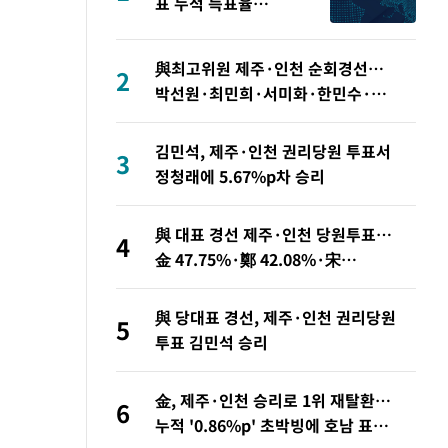
표 누적 득표율
45.42%로 1위… 정청
래 44.56%
與최고위원 제주·인천 순회경선…
2
박선원·최민희·서미화·한민수·김
용 순
김민석, 제주·인천 권리당원 투표서
3
정청래에 5.67%p차 승리
與 대표 경선 제주·인천 당원투표…
4
金 47.75%·鄭 42.08%·宋
10.17%
與 당대표 경선, 제주·인천 권리당원
5
투표 김민석 승리
金, 제주·인천 승리로 1위 재탈환…
6
누적 '0.86%p' 초박빙에 호남 표심