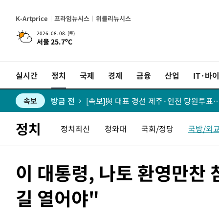
방금 전
이란 "호르무즈 재개방 합의 근접…美 배
속보
K-Artprice
프라임뉴시스
위클리뉴시스
방금 전
속보
2026. 08. 08. (토)
서울 25.7ºC
방금 전
속보
실시간
정치
국제
경제
금융
산업
IT·바
방금 전
속보
방금 전
속보
방금 전
[속보]與 당대표 경선, 제주·인천 권리당
속보
정치
정치최신
청와대
국회/정당
국방/외
방금 전
속보
이 대통령, 나토 환영만찬
방금 전
속보
길 열어야"
방금 전
수도권 40도 육박 '펄펄'…동해안 일부
속보
방금 전
온열질환 사망자 3명 늘어…누적 환자 30
속보