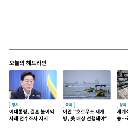
오늘의 헤드라인
정치
국제
경제
이대통령, 결혼 불이익
이란 "호르무즈 재개
세계
사례 전수조사 지시
방, 美 배상 선행돼야"
승…곡