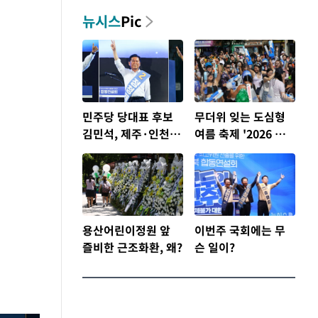
뉴시스
Pic
민주당 당대표 후보
무더위 잊는 도심형
김민석, 제주·인천 권
여름 축제 '2026 서
리당원 투표서 정청
울 바캉스 페스티벌'
래에 승리
용산어린이정원 앞
이번주 국회에는 무
즐비한 근조화환, 왜?
슨 일이?