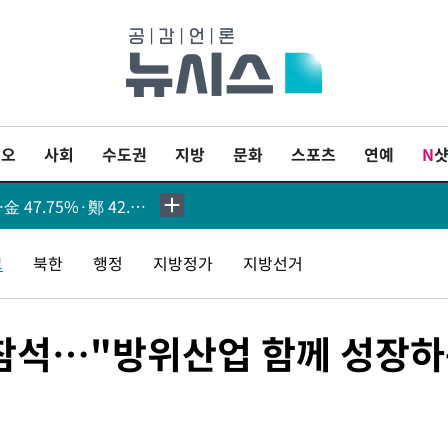
상 선행돼야"
[속보]與최고위원 제주·인천 순회경선…박선원·최민희·서미화·한민수·김용 순
[속보]김민석, 與 전대 당원투표 누적 득표율 45.42%로 1위… 정청래 44.56%
이오
사회
수도권
지방
문화
스포츠
연예
N
[속보]與 대표 경선 제주·인천 당원투표…金 47.75%·鄭 42.08%·宋 10.17%
이강인 "아틀레티코 이적 기뻐…등번호 7번 의미보단 팀 위해 뛸 것"
원 투표 김민석 승리
교
북한
행정
지방정가
지방선거
낮 최고 35도 '무더위'…동해안 시간당 30㎜ '강한 비'[내일날씨]
 참석…"방위산업 함께 성장
[속보]이강인 "감독님이 원하는 마음 느꼈고, 많은 트로피 원해 아틀레티코 이적"
 지역엔 호의주의보
00명 돌파