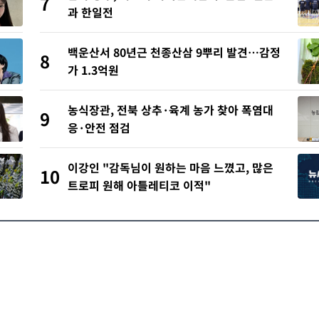
7
과 한일전
백운산서 80년근 천종산삼 9뿌리 발견…감정
8
가 1.3억원
농식장관, 전북 상추·육계 농가 찾아 폭염대
9
응·안전 점검
이강인 "감독님이 원하는 마음 느꼈고, 많은
10
트로피 원해 아틀레티코 이적"