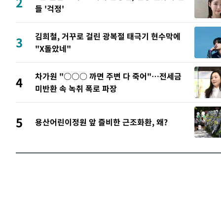
2
들 '걱정'
김희철, 거꾸로 걸린 광복절 태극기 현수막에
3
"X돌았네"
차가원 "○○○ 까면 주변 다 죽어"…전세금
4
미반환 속 녹취 폭로 파장
5
용산어린이정원 앞 즐비한 근조화환, 왜?