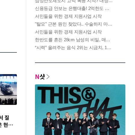
N
샷
IT·바이오
사회
서 질
창 3개 띄워도 괜찮
동해안 100㎜ 물폭
운 현대
네…'폴드8 울트라' 써
탄…전국 찜통더위 계
보니
속