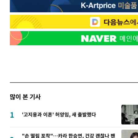
많이 본 기사
1
'고지용과 이혼' 허양임, 새 출발했다
"손 떨림 포착"…카라 한승연, 건강 괜찮나 팬