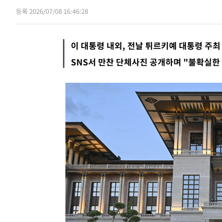
등록 2026/07/08 16:46:28
32분 전
강릉에 시간당 81.4㎜ 물폭탄…도로 잠
속보
1시간 전
백운산서 80년근 천종산삼 9뿌리 발견…
속보
이 대통령 내외, 전날 튀르키예 대통령 주최
SNS서 만찬 단체사진 공개하며 "불확실한 
2시간 전
선재도서 해루질 나섰다 실종 60대, 닷새
속보
2시간 전
남자 농구, 나고야 아시안게임서 '홈팀'
속보
3시간 전
여수 오동도 해상서 모터보트 전복…1명
속보
4시간 전
속보
4시간 전
속보
5시간 전
속보
8시간 전
'최고 37도' 폭염 지속…강원동해안 최대
속보
10시간 전
[속보]뉴욕증시 상승 마감…S&P 0.6%