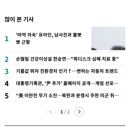
많이 본 기사
'마약 자숙' 유아인, 남사친과 볼뽀
1
뽀 근황
2
손떨림 건강이상설 한승연…"목디스크 심해 치료 중"
3
기름값 뛰자 친환경차 인기↑…변하는 자동차 트렌드
4
대통령기록관, '尹 추가' 홈페이지 공개…계엄 선포문
은 빠져
5
“美 이란전 무기 소진…북한과 분쟁시 주한 미군 취약
해질 수 있어”
1
/
2