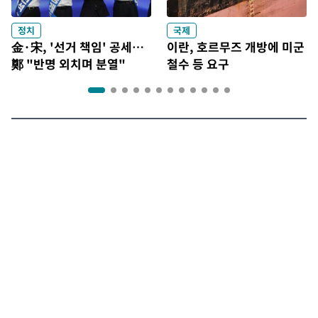
정치
국제
金·宋, '선거 책임' 공세…
이란, 호르무즈 개방에 미군
鄭 "반명 외치며 분열"
철수 등 요구