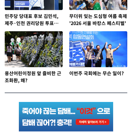
민주당 당대표 후보 김민석,
무더위 잊는 도심형 여름 축제
제주·인천 권리당원 투표서
'2026 서울 바캉스 페스티벌'
정청래에 승리
용산어린이정원 앞 즐비한 근
이번주 국회에는 무슨 일이?
조화환, 왜?