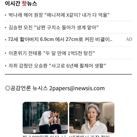
이시간
핫
뉴스
박나래 헤어 원장 "매니저에 X같이? 내가 다 억울"
김승현 모친 "남편 구치소 들어가 생계 맡아"
이혼위기 전태풍 "두 달 만에 1억5천 탕진"
자취 감췄던 오승환 "사고로 6년째 휠체어 생활"
◎공감언론 뉴시스
2papers@newsis.com