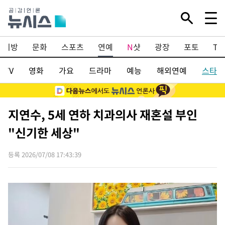
지방
문화
스포츠
연예
N
샷
광장
포토
TV
/TV
영화
가요
드라마
예능
해외연예
스타
지연수, 5세 연하 치과의사 재혼설 부인
"신기한 세상"
등록 2026/07/08 17:43:39