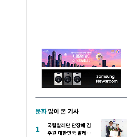
문화
많이 본 기사
국립발레단 단장에 김
1
주원 대한민국 발레축