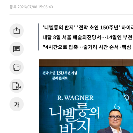
등록 2026/07/08 15:05:40
1시간 전
속보
2시간 전
속보
'니벨룽의 반지' '전막 초연 150주년' 하
내달 8일 서울 예술의전당서…14일엔 부
"4시간으로 압축…줄거리 시간 순서·핵심 