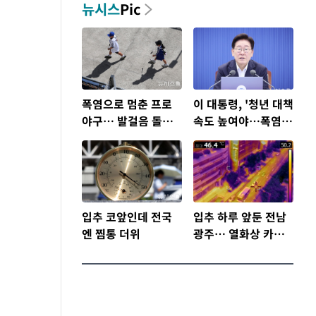
뉴시스
Pic
폭염으로 멈춘 프로
이 대통령, '청년 대책
야구… 발걸음 돌리
속도 높여야…폭염
는 팬들
문제도 총력 대응'
입추 코앞인데 전국
입추 하루 앞둔 전남
엔 찜통 더위
광주… 열화상 카메
라에 담긴 폭염