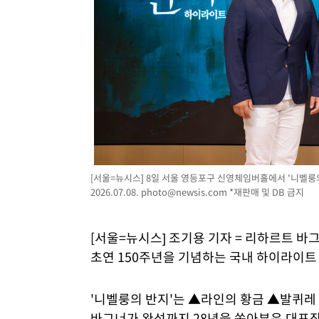
[서울=뉴시스] 8일 서울 영등포구 신영체임버홀에서 '니벨룽
2026.07.08.
photo@newsis.com
*재판매 및 DB 금지
[서울=뉴시스] 조기용 기자 = 리하르트 바그너
초연 150주년을 기념하는 국내 하이라이트
'니벨룽의 반지'는 ▲라인의 황금 ▲발퀴레
바그너가 완성까지 28년을 쏟아부은 대표작