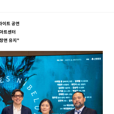
[속보]산업장관 "李정부, 원전 반대 안해…안정 전력 위해 불가피"
[속보]경찰, '홍명보 선임 논란' 대한축구협회·축구회관 등 압수수색
이라이트 공연
천아트센터
장면 유지"