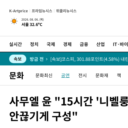
방금 전
서울 낮 37.9도, 올여름 최고치 경신…영등
속보
K-Artprice
프라임뉴시스
위클리뉴시스
방금 전
[속보]종합특검, 대검 추가 압수수색…
속보
2026. 08. 06. (목)
서울 32.6ºC
방금 전
[속보]코스닥, 800p 회복…0.26% 오른 8
속보
실시간
정치
국제
경제
금융
산업
IT·바
방금 전
[속보]코스피, 301.88포인트(4.58%) 내린
속보
방금 전
[속보]원·달러 환율, 0.7원 내린 1423.8
속보
방금 전
"여기 떨어졌다"…다누리, 스페이스X 로
속보
문화
문화최신
공연
전시
문화재
책
방금 전
속보
사무엘 윤 "15시간 '니벨
39분 전
내일까지 39도 '펄펄'…기상청 "태풍 지
속보
안끊기게 구성"
45분 전
속보
46분 전
속보