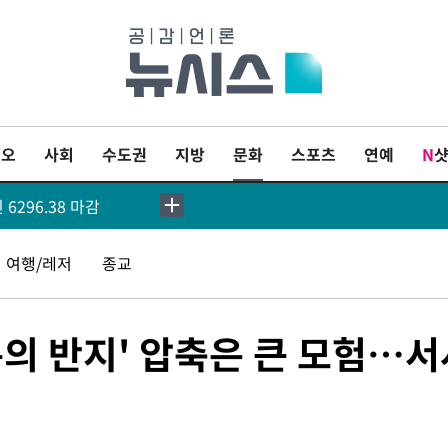
포 순간 '40도'
내란 중요임무종사 혐의
01.67 마감
이오
사회
수도권
지방
문화
스포츠
연예
N
 6296.38 마감
원 마감
켓 달 충돌 흔적 포착
여행/레저
종교
손흥민, 5경기 연속골 실패…LAFC는 승부차기 끝 과달라하라 격파
룽의 반지' 압축은 큰 모험…서
나며 폭염 잠시 꺾인다"
트럼프, 한국계 진보 주지사 후보 맹공…"공산주의가 최대 위협"
"美간섭에 합의 지연"…트럼프, '이란 호르무즈 통제권' 수용할까