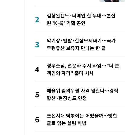
제 예술감독
김창완밴드·더베인 한 무대…콘진
2
원 'K-록' 기획 공연
악기장·발탈·한삼모시짜기…국가
3
무형유산 보유자 만나는 한 달
경우스님, 선운사 주지 사임…"더 큰
4
책임의 자리" 출마 시사
예술위 심의위원 자격 넓힌다…경력
5
합산·현장성도 인정
조선시대 떡볶이는 어땠을까…옛한
6
글로 읽는 살림 비법