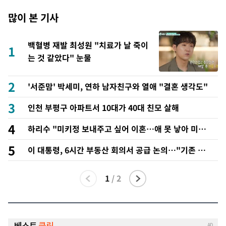
많이 본 기사
백혈병 재발 최성원 "치료가 날 죽이
1
는 것 같았다" 눈물
2
'서준맘' 박세미, 연하 남자친구와 열애 "결혼 생각도"
3
인천 부평구 아파트서 10대가 40대 친모 살해
4
하리수 "미키정 보내주고 싶어 이혼…애 못 낳아 미안
했다"
5
이 대통령, 6시간 부동산 회의서 공급 논의…"기존 사
고 방식에 매달리지 말고 과감히 실천"(종합)
1
/
2