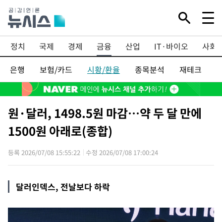
정치
국제
경제
금융
산업
IT·바이오
사회
은행
보험/카드
시황/환율
종목분석
재테크
원·달러, 1498.5원 마감…약 두 달 만에
1500원 아래로(종합)
등록 2026/07/08 15:55:22
수정 2026/07/08 17:00:24
달러인덱스, 전날보다 하락