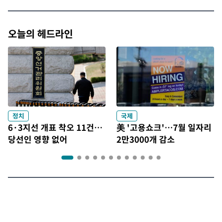
오늘의 헤드라인
정치
국제
6·3지선 개표 착오 11건…
美 '고용쇼크'…7월 일자리
당선인 영향 없어
2만3000개 감소