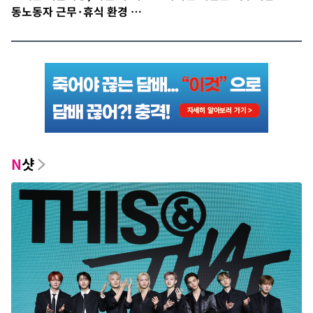
동노동자 근무·휴식 환경 점
검
N
샷