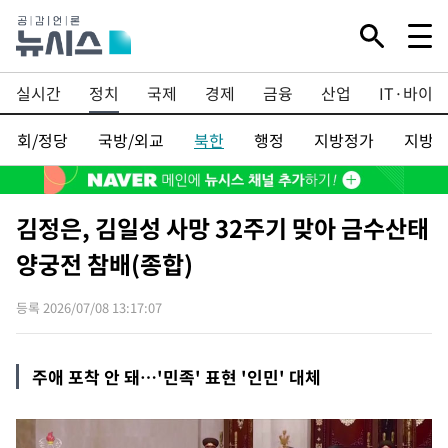
Mute
실시간
정치
국제
경제
금융
산업
IT·바이오
국회/정당
국방/외교
북한
행정
지방정가
지방
김정은, 김일성 사망 32주기 맞아 금수산태
양궁전 참배(종합)
등록 2026/07/08 13:17:07
주애 포착 안 돼…'민족' 표현 '인민' 대체