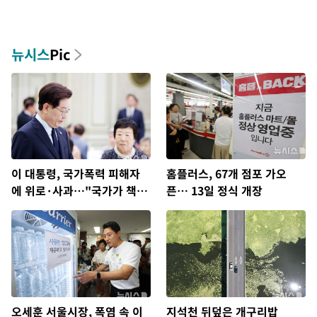
뉴시스
Pic
이 대통령, 국가폭력 피해자
홈플러스, 67개 점포 가오
에 위로·사과…"국가가 책임
픈… 13일 정식 개장
지고 치유"
오세훈 서울시장, 폭염 속 이
지석천 뒤덮은 개구리밥