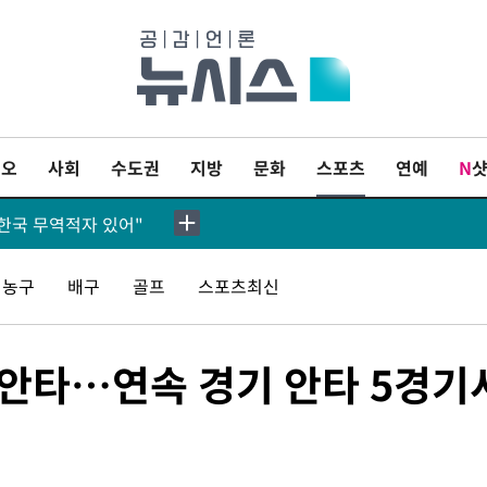
"원인 파악 중"
 발사"
도 계속[내일날씨]
이오
사회
수도권
지방
문화
스포츠
연예
N
소…11일 재개
대한국 무역적자 있어"
'월드컵 탈락 후폭풍' 축구협회…초유의 압수수색에 '충격·당황'
농구
배구
골프
스포츠최신
등포 순간 '40도'
무안타…연속 경기 안타 5경기
내란 중요임무종사 혐의
801.67 마감
린 6296.38 마감