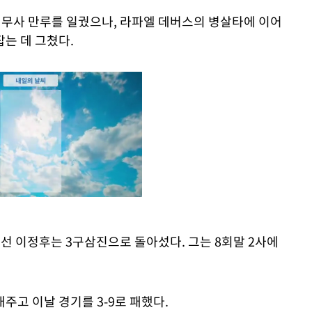
 무사 만루를 일궜으나, 라파엘 데버스의 병살타에 이어
는 데 그쳤다.
 나선 이정후는 3구삼진으로 돌아섰다. 그는 8회말 2사에
Mute
주고 이날 경기를 3-9로 패했다.