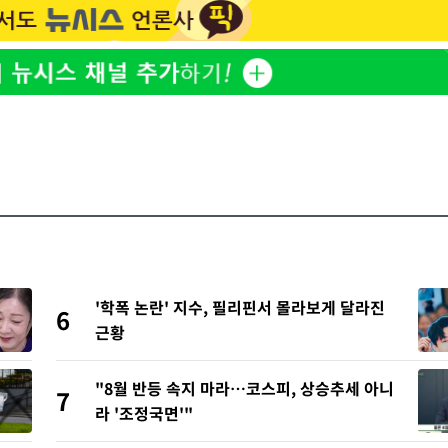
'학폭 논란' 지수, 필리핀서 몰라보게 달라진
6
근황
"8월 반등 속지 마라…코스피, 상승추세 아니
7
라 '조정국면'"