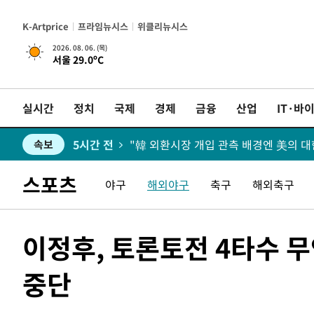
4시간 전
[속보] SKT, 에이닷 서비스 장애 발생…
속보
K-Artprice
프라임뉴시스
위클리뉴시스
5시간 전
[속보]합참 "북, 동해상으로 미상 발사체
속보
2026. 08. 06. (목)
서울 29.0ºC
5시간 전
'낮 최고 39도' 불볕더위…한밤 열대야
속보
실시간
정치
국제
경제
금융
산업
IT·바
5시간 전
[속보]7~9일 프로야구 3연전도 폭염 취
속보
5시간 전
"韓 외환시장 개입 관측 배경엔 美의 
속보
5시간 전
속보
스포츠
야구
해외야구
축구
해외축구
5시간 전
서울 낮 37.9도, 올여름 최고치 경신…영
속보
이정후, 토론토전 4타수 
5시간 전
[속보]종합특검, 대검 추가 압수수색…
속보
중단
6시간 전
[속보]코스닥, 800p 회복…0.26% 오른 
속보
6시간 전
[속보]코스피, 301.88포인트(4.58%) 내
속보