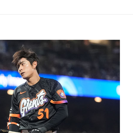
8원 마감
켓 달 충돌 흔적 포착
손흥민, 5경기 연속골 실패…LAFC는 승부차기 끝 과달라하라 격파
 지나며 폭염 잠시 꺾인다"