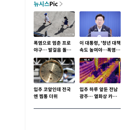
뉴시스
Pic
폭염으로 멈춘 프로
이 대통령, '청년 대책
야구… 발걸음 돌리
속도 높여야…폭염
는 팬들
문제도 총력 대응'
입추 코앞인데 전국
입추 하루 앞둔 전남
엔 찜통 더위
광주… 열화상 카메
라에 담긴 폭염