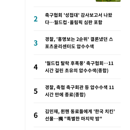
재는 내부 지침 준수"
축구협회 '성접대' 감사보고서 나왔
2
다…월드컵·올림픽 심판 포함
경찰, '홍명보는 2순위' 결론냈던 스
3
포츠윤리센터도 압수수색
'월드컵 탈락 후폭풍' 축구협회…11
4
시간 걸린 초유의 압수수색(종합)
경찰, 축협 축구회관 등 압수수색 11
5
시간 만에 종료(종합)
김민재, 뮌헨 동료들에게 '한국 치킨'
6
선물…獨 "특별한 마지막 밤"