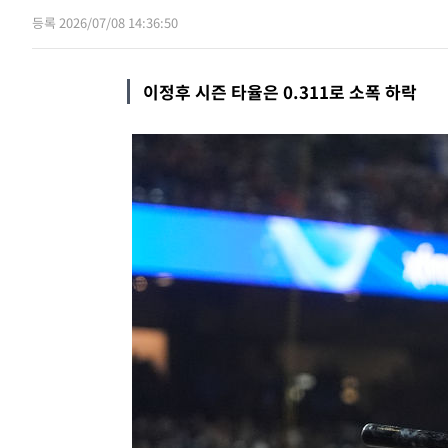
등록 2026/07/08 14:36:50
6시간 전
[속보]원·달러 환율, 0.7원 내린 1423.
속보
7시간 전
"여기 떨어졌다"…다누리, 스페이스X 로
속보
이정후 시즌 타율은 0.311로 소폭 하락
8시간 전
속보
10시간 전
내일까지 39도 '펄펄'…기상청 "태풍
속보