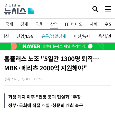
Mute
국제
경제
금융
산업
IT·바이오
사회
수도
업최신
산업/ESG
유통/생활경제
패션/뷰티
음식/맛
홈플러스 노조 "5일간 1300명 퇴직…
MBK·메리츠 2000억 지원해야"
등록 2026/07/08 15:11:28
회생 폐지 이후 "현장 붕괴 현실화" 주장
정부·국회에 직접 개입·청문회 개최 촉구