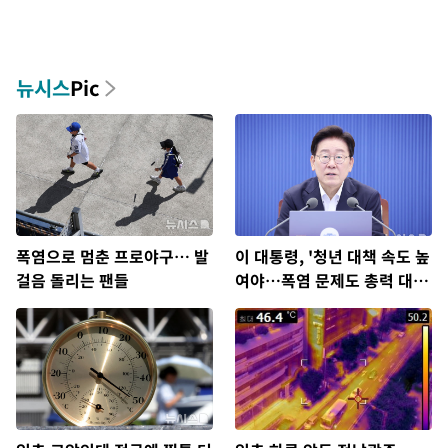
뉴시스
Pic
폭염으로 멈춘 프로야구… 발
이 대통령, '청년 대책 속도 높
걸음 돌리는 팬들
여야…폭염 문제도 총력 대
응'