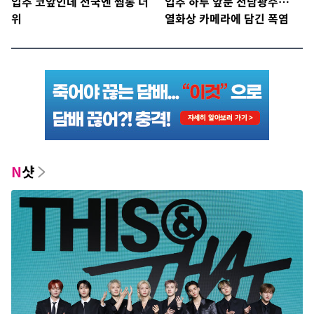
입추 코앞인데 전국엔 찜통 더
입추 하루 앞둔 전남광주…
위
열화상 카메라에 담긴 폭염
N
샷