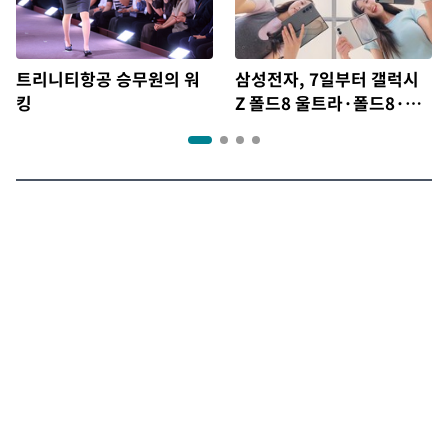
트리니티항공 승무원의 워
삼성전자, 7일부터 갤럭시
킹
Z 폴드8 울트라·폴드8·플
립8 출시