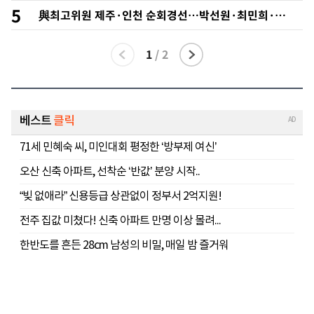
위… 정청래 44.56%
5
與최고위원 제주·인천 순회경선…박선원·최민희·서
미화·한민수·김용 순
1
/
2