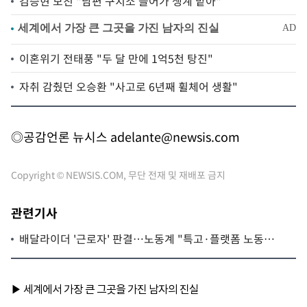
김승현 모친 "남편 구치소 들어가 생계 맡아"
이혼위기 전태풍 "두 달 만에 1억5천 탕진"
자취 감췄던 오승환 "사고로 6년째 휠체어 생활"
◎공감언론 뉴시스
adelante@newsis.com
Copyright © NEWSIS.COM, 무단 전재 및 재배포 금지
관련기사
배달라이더 '근로자' 판결…노동계 "특고·플랫폼 노동자
제도 시급"(종합)