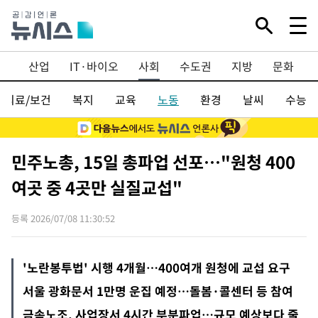
융
산업
IT·바이오
사회
수도권
지방
문화
의료/보건
복지
교육
노동
환경
날씨
수능
민주노총, 15일 총파업 선포…"원청 400
여곳 중 4곳만 실질교섭"
등록 2026/07/08 11:30:52
'노란봉투법' 시행 4개월…400여개 원청에 교섭 요구
서울 광화문서 1만명 운집 예정…돌봄·콜센터 등 참여
금속노조, 사업장서 4시간 부분파업…규모 예상보다 줄