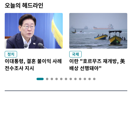
오늘의 헤드라인
정치
국제
이대통령, 결혼 불이익 사례
이란 "호르무즈 재개방, 美
전수조사 지시
배상 선행돼야"