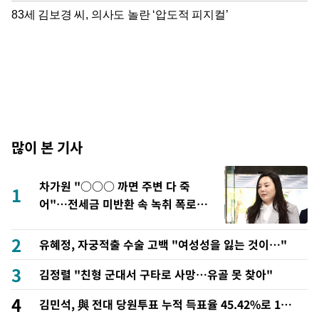
많이 본 기사
차가원 "○○○ 까면 주변 다 죽
1
어"…전세금 미반환 속 녹취 폭로 파
장
2
유혜정, 자궁적출 수술 고백 "여성성을 잃는 것이…"
3
김정렬 "친형 군대서 구타로 사망…유골 못 찾아"
4
김민석, 與 전대 당원투표 누적 득표율 45.42%로 1