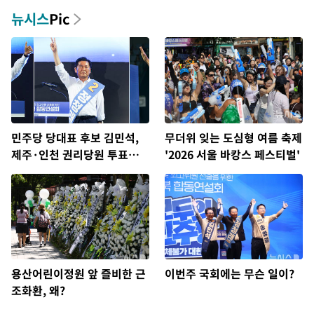
뉴시스
Pic
민주당 당대표 후보 김민석,
무더위 잊는 도심형 여름 축제
제주·인천 권리당원 투표서
'2026 서울 바캉스 페스티벌'
정청래에 승리
용산어린이정원 앞 즐비한 근
이번주 국회에는 무슨 일이?
조화환, 왜?