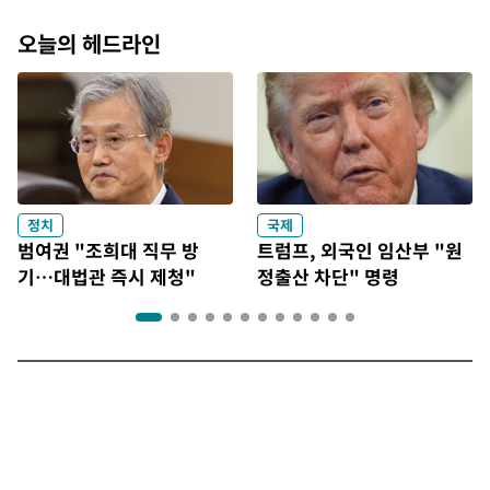
오늘의 헤드라인
정치
국제
범여권 "조희대 직무 방
트럼프, 외국인 임산부 "원
기…대법관 즉시 제청"
정출산 차단" 명령