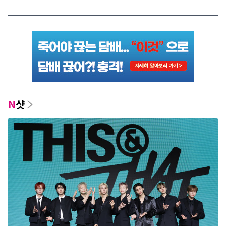
응'
N
샷