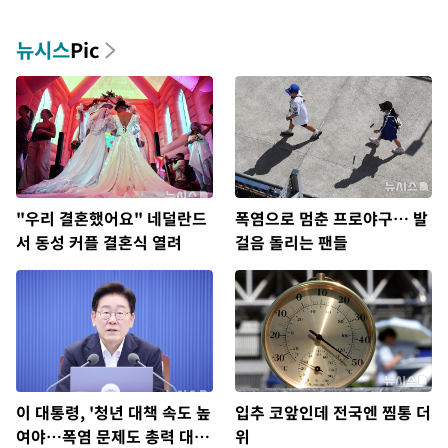
뉴시스
Pic
"우리 결혼했어요" 네덜란드
폭염으로 멈춘 프로야구… 발
서 동성 커플 결혼식 열려
걸음 돌리는 팬들
이 대통령, '청년 대책 속도 높
입추 코앞인데 전국엔 찜통 더
여야…폭염 문제도 총력 대
위