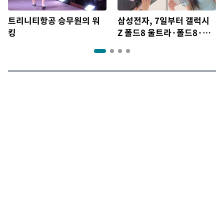
트리니티항공 승무원의 워
삼성전자, 7일부터 갤럭시
킹
Z 폴드8 울트라·폴드8·플
립8 출시