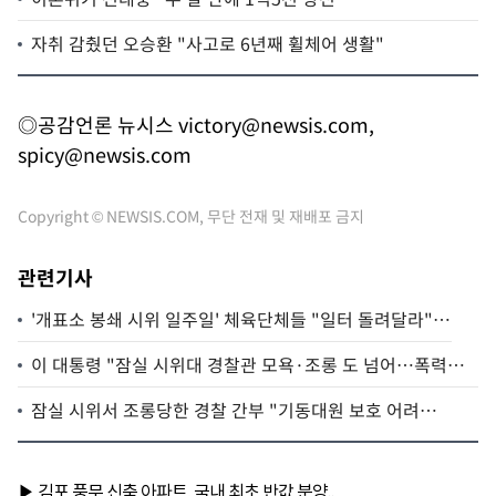
자취 감췄던 오승환 "사고로 6년째 휠체어 생활"
◎공감언론 뉴시스
victory@newsis.com
,
spicy@newsis.com
Copyright © NEWSIS.COM, 무단 전재 및 재배포 금지
관련기사
'개표소 봉쇄 시위 일주일' 체육단체들 "일터 돌려달라"
[뉴시스Pic]
이 대통령 "잠실 시위대 경찰관 모욕·조롱 도 넘어…폭력행
위 용인 안 돼"
잠실 시위서 조롱당한 경찰 간부 "기동대원 보호 어려
워…경권 회복해야"