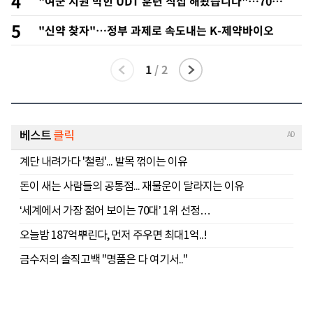
4
"여군 지원 막힌 UDT 훈련 직접 해봤습니다"…707
출신 女유튜버 '완벽 소화'
5
"신약 찾자"…정부 과제로 속도내는 K-제약바이오
1
/
2