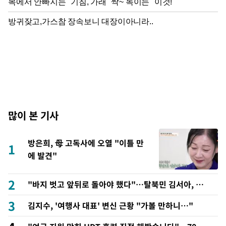
많이 본 기사
방은희, 母 고독사에 오열 "이틀 만
1
에 발견"
2
"바지 벗고 앞뒤로 돌아야 했다"…탈북민 김서아, 기
쁨조 검사 수치심 회상
3
김지수, '여행사 대표' 변신 근황 "가볼 만하니…"