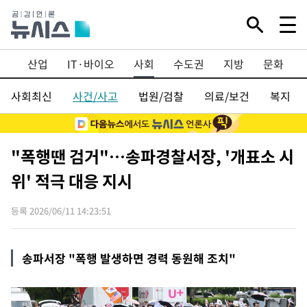
융
산업
IT·바이오
사회
수도권
지방
문화
사회최신
사건/사고
법원/검찰
의료/보건
복지
"폭행땐 검거"…송파경찰서장, '개표소 시
위' 적극 대응 지시
등록 2026/06/11 14:23:51
송파서장 "폭행 발생하면 경력 동원해 조치"