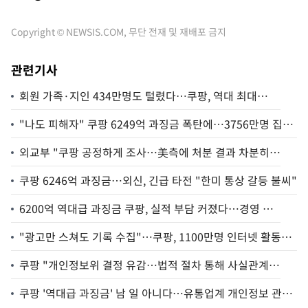
Copyright © NEWSIS.COM, 무단 전재 및 재배포 금지
관련기사
회원 가족·지인 434만명도 털렸다…쿠팡, 역대 최대
6200억원대 과징금 철퇴
"나도 피해자" 쿠팡 6249억 과징금 폭탄에…3756만명 집단
소송 2라운드
외교부 "쿠팡 공정하게 조사…美측에 처분 결과 차분히
설명할 것"
쿠팡 6246억 과징금…외신, 긴급 타전 "한미 통상 갈등 불씨"
6200억 역대급 과징금 쿠팡, 실적 부담 커졌다…경영 전
략 시험대
"광고만 스쳐도 기록 수집"…쿠팡, 1100만명 인터넷 활동기
록도 무단 저장까지
쿠팡 "개인정보위 결정 유감…법적 절차 통해 사실관계
규명"
쿠팡 '역대급 과징금' 남 일 아니다…유통업계 개인정보 관리