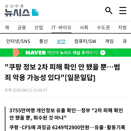
Mute
경제
금융
산업
IT·바이오
사회
수도권
지방
인터넷/SNS
통신
보안
컴퓨터/SW
게임
과
"쿠팡 정보 2차 피해 확인 안 됐을 뿐…범
죄 악용 가능성 있다"[일문일답]
등록 2026/06/11 15:09:57
3755만여명 개인정보 유출 확인…정부 "2차 피해 확인
안 됐을 뿐, 회수된 것 아냐"
쿠팡·CFS에 과징금 6249억2900만원…유출·활동기록