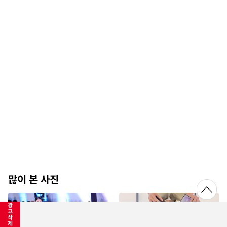
많이 본 사진
광
고
삭
제