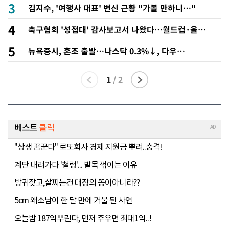
3
김지수, '여행사 대표' 변신 근황 "가볼 만하니…"
4
축구협회 '성접대' 감사보고서 나왔다…월드컵·올림
픽 심판 포함
5
뉴욕증시, 혼조 출발…나스닥 0.3%↓, 다우
0.14%↑
1
/
2