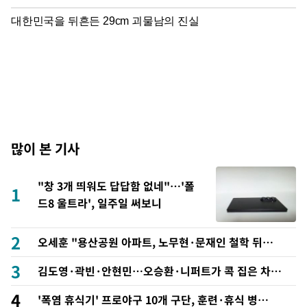
많이 본 기사
"창 3개 띄워도 답답함 없네"…'폴
1
드8 울트라', 일주일 써보니
2
오세훈 "용산공원 아파트, 노무현·문재인 철학 뒤집
는 것"
3
김도영·곽빈·안현민…오승환·니퍼트가 콕 집은 차기
메이저리거
4
'폭염 휴식기' 프로야구 10개 구단, 훈련·휴식 병