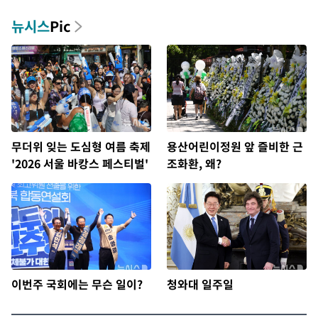
뉴시스
Pic
무더위 잊는 도심형 여름 축제
용산어린이정원 앞 즐비한 근
'2026 서울 바캉스 페스티벌'
조화환, 왜?
이번주 국회에는 무슨 일이?
청와대 일주일