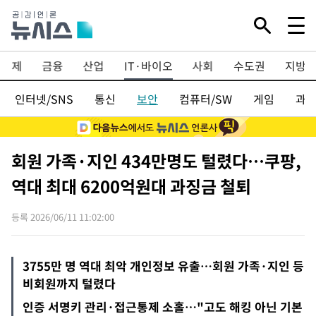
경제
금융
산업
IT·바이오
사회
수도권
지방
인터넷/SNS
통신
보안
컴퓨터/SW
게임
과
회원 가족·지인 434만명도 털렸다…쿠팡,
역대 최대 6200억원대 과징금 철퇴
등록 2026/06/11 11:02:00
3755만 명 역대 최악 개인정보 유출…회원 가족·지인 등
비회원까지 털렸다
인증 서명키 관리·접근통제 소홀…"고도 해킹 아닌 기본