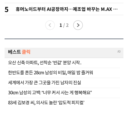
행…"야외 훈련 해도 안전 최우선"
5
휴머노이드부터 AI공장까지…제조업 바꾸는 M.AX 성
과
1
/
2