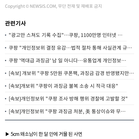
Copyright © NEWSIS.COM, 무단 전재 및 재배포 금지
관련기사
"광고만 스쳐도 기록 수집"…쿠팡, 1100만명 인터넷 활
동기록도 무단 저장까지
쿠팡 "개인정보위 결정 유감…법적 절차 통해 사실관계 규
명"
쿠팡 '역대급 과징금' 남 일 아니다…유통업계 개인정보
관리 '초긴장'
[속보] 개보위 "쿠팡 5만원 쿠폰팩, 과징금 감경 반영됐지만…
집행 규모 확인 어려워"
[속보]개보위 "쿠팡이 과징금 불복 소송 시 적극 대응"
[속보}개인정보위 "쿠팡 조사 방해 행위 경찰에 고발할 것"
[속보]개인정보위 "쿠팡 과징금 처분, 美 통상이슈와 무
관"