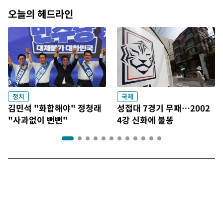
오늘의 헤드라인
정치
국제
김민석 "화합해야" 정청래
성접대 7경기 무패…2002
"사과없이 뻔뻔"
4강 신화에 불똥