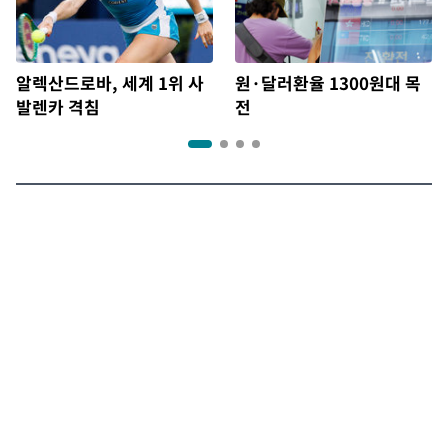
알렉산드로바, 세계 1위 사
원·달러환율 1300원대 목
발렌카 격침
전