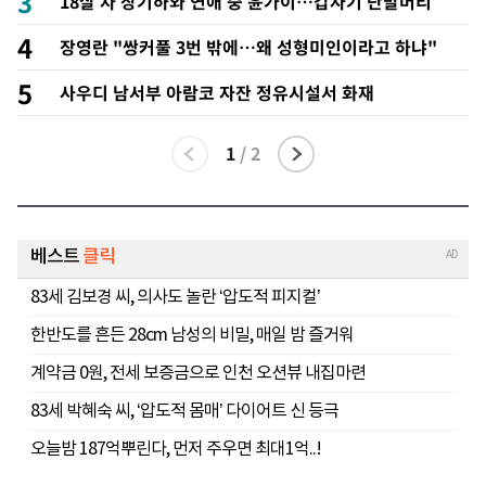
3
18살 차 장기하와 연애 중 윤가이…갑자기 단발머리
4
장영란 "쌍커풀 3번 밖에…왜 성형미인이라고 하냐"
5
사우디 남서부 아람코 자잔 정유시설서 화재
1
/
2