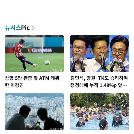
뉴시스
Pic
상암 5만 관중 앞 ATM 데뷔
김민석, 강원·TK도 승리하며
한 이강인
정청래에 누적 1.48%p 앞
서…격차 벌리며 박빙 우세