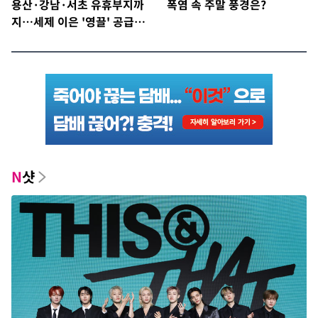
용산·강남·서초 유휴부지까
폭염 속 주말 풍경은?
지…세제 이은 '영끌' 공급대
책 윤곽
N
샷