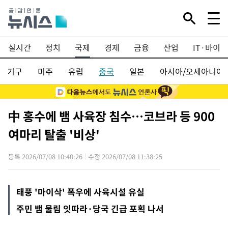
Mute
실시간
정치
국제
경제
금융
산업
IT·바이오
제기구
미주
유럽
중국
일본
아시아/오세아니아
中 홍수에 뱀 사육장 침수…코브라 등 900
여마리 탈출 '비상'
등록 2026/07/08 10:40:26
수정 2026/07/08 11:38:25
태풍 '마이삭' 폭우에 사육시설 유실
주민 뱀 물림 잇따라·당국 긴급 포획 나서