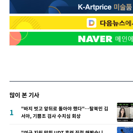
많이 본 기사
"바지 벗고 앞뒤로 돌아야 했다"…탈북민 김
1
서아, 기쁨조 검사 수치심 회상
"여군 지원 막힌 UDT 훈련 직접 해봤습니