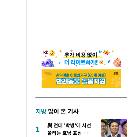
지방
많이 본 기사
與 전대 '박빙'에 시선
1
쏠리는 호남 표심…鄭