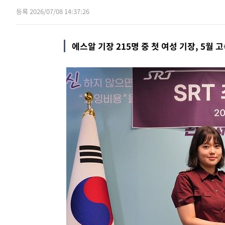
등록 2026/07/08 14:37:26
방금 전
[속보]코스피, 6300선 재탈환…1.09% 오
속보
방금 전
속보
에스알 기장 215명 중 첫 여성 기장, 5월 
방금 전
입추에도 극한더위…서울 낮 39도 '폭염
속보
방금 전
속보
방금 전
속보
방금 전
[속보]트럼프, 美 원정출산 금지 행정명령
속보
방금 전
[속보] 뉴욕증시, 일제 하락 마감…나스닥 
속보