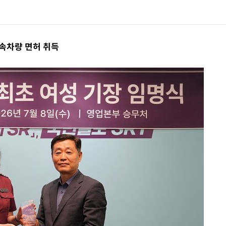
른 6365.07 개장
시리아 다마스쿠스 교외에서 미니버스 폭발.. 14명 부상, 3명은 중태
고속차량 면허 취득
중대경보'
이란, 호르무즈서 "적국 목표물들"과 대치로남부 케슘섬에서 두차례 큰 폭발음
[속보]美, 폴리실리콘 수입 규제…파생제품 15% 관세, 120일 후 발효
 서명
0.06%↓