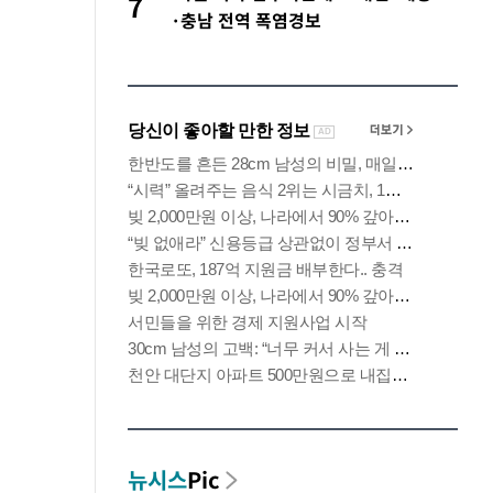
7
·충남 전역 폭염경보
뉴시스
Pic