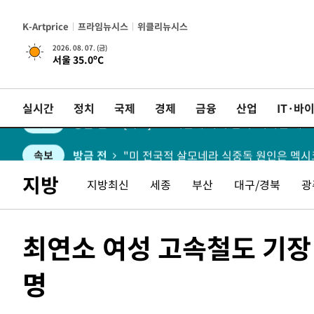
방금 전
[속보]'채상병 순직 책임' 임성근, 항소심
속보
K-Artprice
프라임뉴시스
위클리뉴시스
방금 전
[속보]종합특검, '관저이전 봐주기 감사'
속보
2026. 08. 07. (금)
서울 35.0ºC
방금 전
민주 콩고 에볼라환자 4천명 돌파, 4053명
속보
실시간
정치
국제
경제
금융
산업
IT·바
방금 전
[속보]'300억원대 사기 혐의' 차가원 대
속보
방금 전
"미 전국적 살모네라 식중독 원인은 멕시코
속보
방금 전
속보
지방
지방최신
세종
부산
대구/경북
광
방금 전
속보
최연소 여성 고속철도 기장 
방금 전
[속보]원·달러 환율, 오전 9시 1423.8원
속보
명
방금 전
[속보]삼성전자·SK하이닉스 동반 강보합
속보
방금 전
[속보]코스닥, 5.95포인트(0.74%) 상승한
속보