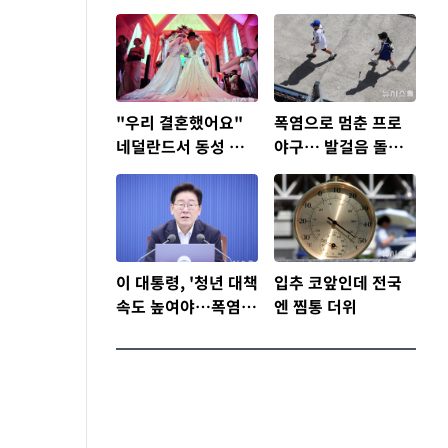
"우리 결혼했어요"
폭염으로 멈춘 프로
네덜란드서 동성 커
야구… 발걸음 돌리
플 결혼식 열려
는 팬들
이 대통령, '청년 대책
입추 코앞인데 전국
속도 높여야…폭염
엔 찜통 더위
문제도 총력 대응'