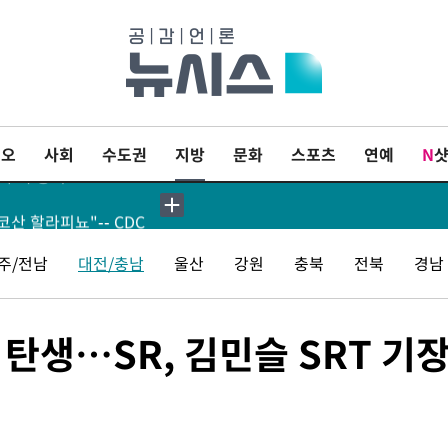
도 징역 3년
 유병호 구속기소
 발생 1850명 사망
이오
사회
수도권
지방
문화
스포츠
연예
N
표 구속 송치
산 할라피뇨"-- CDC
[속보]경찰·노동부, HL만도 평택사업장 끼임 사망 관련 압수수색
주/전남
대전/충남
울산
강원
충북
전북
경남
[속보]합수본, '투표율 허위 입력' 중앙·서울·경기도 선관위 등 9곳 압수수색
탄생…SR, 김민슬 SRT 기장
…1%대 상승 출발
 807.62개장