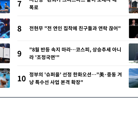
7
폭로
8
전현무 "전 연인 집착에 친구들과 연락 끊어"
"8월 반등 속지 마라…코스피, 상승추세 아니
9
라 '조정국면'"
정부의 '슈퍼을' 선정 한화오션…"美·중동 겨
10
냥 특수선 사업 본격 확장"