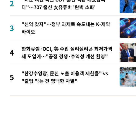
2
다"…707 출신 女유튜버 '완벽 소화'
"신약 찾자"…정부 과제로 속도내는 K-제약
3
바이오
한화큐셀·OCI, 美 수입 폴리실리콘 최저가격
4
제 도입에…"공정 경쟁·수익성 개선 환영"
"한강수영장, 문신 노출 이용객 제한을" vs
5
"출입 막는 건 명백한 차별"