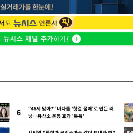
"46세 맞아?" 바다를 '핫걸 몸매'로 만든 러
6
닝…유산소 운동 효과 '톡톡'
서인영 "환희가 크리스마스 같이 보내자 해"