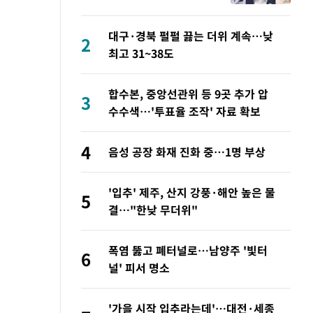
"조직보다 바람" vs 金
"내가 과반"
대구·경북 펄펄 끓는 더위 계속…낮
2
최고 31~38도
합수본, 중앙선관위 등 9곳 추가 압
3
수수색…'투표율 조작' 자료 확보
4
음성 공장 화재 진화 중…1명 부상
'입추' 제주, 산지 강풍·해안 높은 물
5
결…"한낮 무더위"
폭염 뚫고 폐터널로…남양주 '빛터
6
널' 피서 명소
'가을 시작 입추라는데'…대전·세종