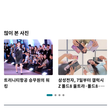
많이 본 사진
트리니티항공 승무원의 워
삼성전자, 7일부터 갤럭시
킹
Z 폴드8 울트라·폴드8·플
립8 출시