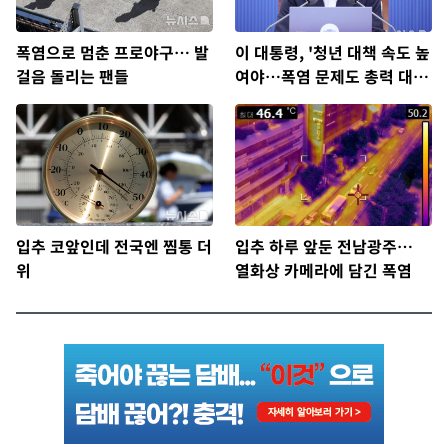
폭염으로 멈춘 프로야구… 발
이 대통령, '청년 대책 속도 높
걸음 돌리는 팬들
여야…폭염 문제도 총력 대
응'
입추 코앞인데 전국엔 찜통 더
입추 하루 앞둔 전남광주…
위
열화상 카메라에 담긴 폭염