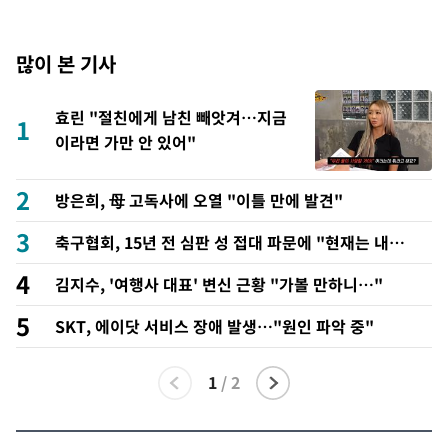
많이 본 기사
효린 "절친에게 남친 빼앗겨…지금
1
이라면 가만 안 있어"
2
방은희, 母 고독사에 오열 "이틀 만에 발견"
3
축구협회, 15년 전 심판 성 접대 파문에 "현재는 내부
지침 준수"
4
김지수, '여행사 대표' 변신 근황 "가볼 만하니…"
5
SKT, 에이닷 서비스 장애 발생…"원인 파악 중"
1
/
2