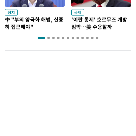
정치
국제
李 "부의 양극화 해법, 신중
'이란 통제' 호르무즈 개방
히 접근해야"
임박…美 수용할까