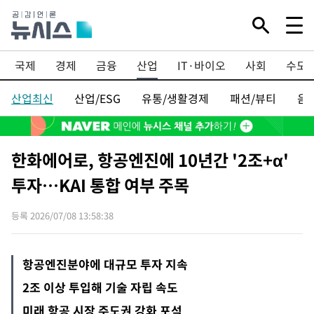
Mute
국제
경제
금융
산업
IT·바이오
사회
수도
산업최신
산업/ESG
유통/생활경제
패션/뷰티
음
한화에어로, 항공엔진에 10년간 '2조+α'
투자…KAI 통합 여부 주목
등록 2026/07/08 13:58:38
항공엔진분야에 대규모 투자 지속
2조 이상 투입해 기술 자립 속도
미래 항공 시장 주도권 강화 포석