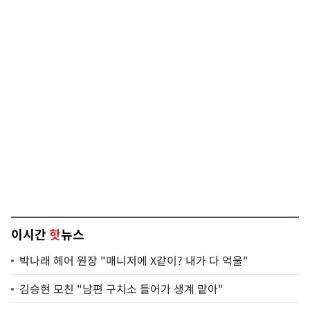
이시간
핫
뉴스
박나래 헤어 원장 "매니저에 X같이? 내가 다 억울"
김승현 모친 "남편 구치소 들어가 생계 맡아"