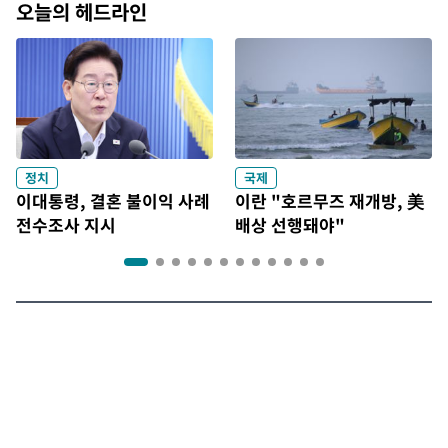
오늘의 헤드라인
정치
국제
이대통령, 결혼 불이익 사례
이란 "호르무즈 재개방, 美
전수조사 지시
배상 선행돼야"