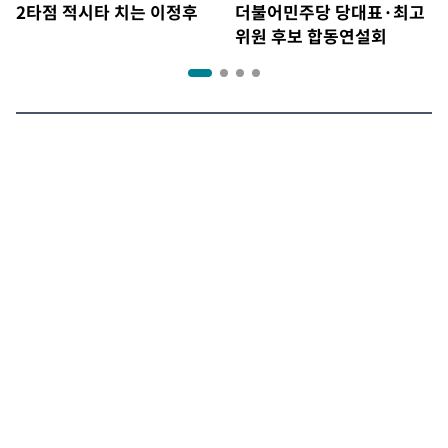
2타점 적시타 치는 이정후
더불어민주당 당대표·최고
위원 후보 합동연설회