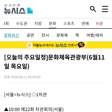
Mute
사회
수도권
지방
문화
스포츠
연예
N
샷
문화최신
공연
전시
문화재
책
여행/레저
[오늘의 주요일정]문화체육관광부(6월11
일 목요일)
등록 2026/06/11 06:00:00
[서울=뉴시스] ◇1차관
▲10:00 제22회 차관회의(서울)