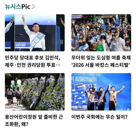
뉴시스
Pic
민주당 당대표 후보 김민석,
무더위 잊는 도심형 여름 축제
제주·인천 권리당원 투표서
'2026 서울 바캉스 페스티벌'
정청래에 승리
용산어린이정원 앞 즐비한 근
이번주 국회에는 무슨 일이?
조화환, 왜?