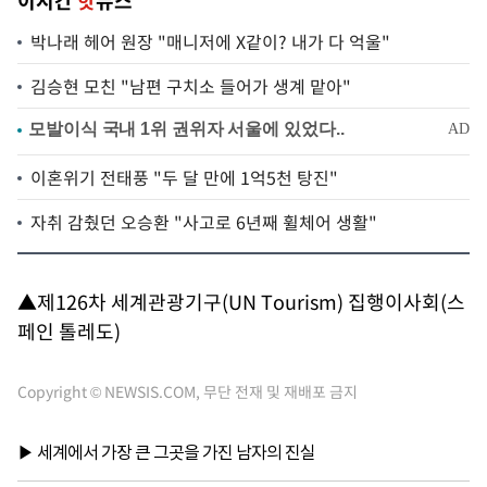
이시간
핫
뉴스
박나래 헤어 원장 "매니저에 X같이? 내가 다 억울"
김승현 모친 "남편 구치소 들어가 생계 맡아"
이혼위기 전태풍 "두 달 만에 1억5천 탕진"
자취 감췄던 오승환 "사고로 6년째 휠체어 생활"
▲제126차 세계관광기구(UN Tourism) 집행이사회(스
페인 톨레도)
Copyright © NEWSIS.COM, 무단 전재 및 재배포 금지