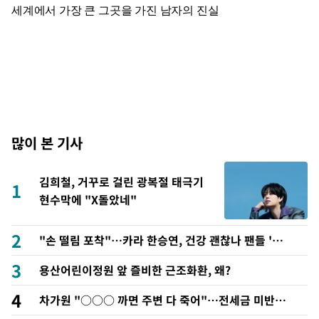
많이 본 기사
김희철, 거꾸로 걸린 광복절 태극기
1
현수막에 "X돌았네"
2
"손 떨림 포착"…카라 한승연, 건강 괜찮나 팬들 '걱
정'
3
용산어린이정원 앞 즐비한 근조화환, 왜?
4
차가원 "○○○ 까면 주변 다 죽어"…전세금 미반환
속 녹취 폭로 파장