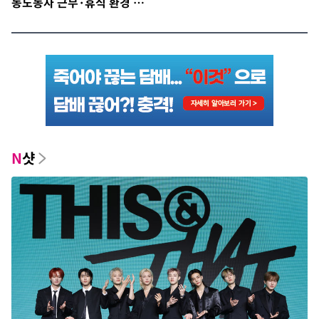
동노동자 근무·휴식 환경 점
검
N
샷