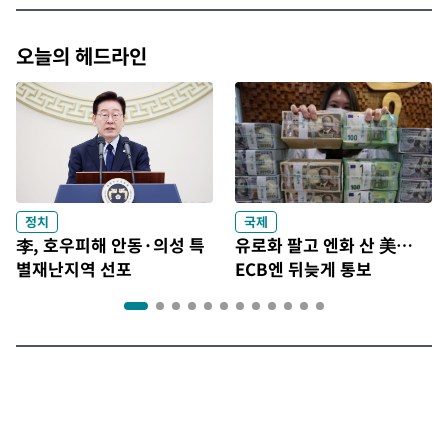
오늘의 헤드라인
정치
국제
李, 호우피해 안동·의성 특
유로화 팔고 엔화 산 美…
별재난지역 선포
ECB엔 뒤늦게 통보