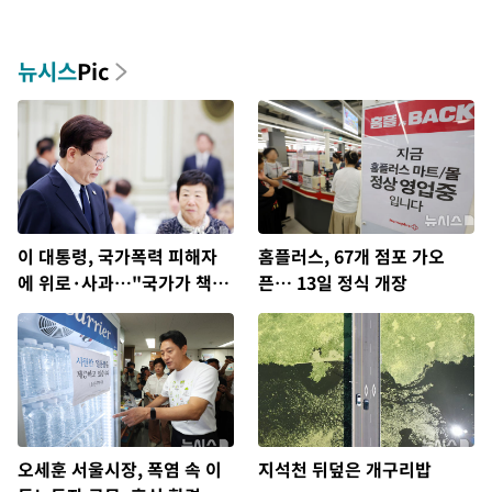
뉴시스
Pic
이 대통령, 국가폭력 피해자
홈플러스, 67개 점포 가오
에 위로·사과…"국가가 책임
픈… 13일 정식 개장
지고 치유"
오세훈 서울시장, 폭염 속 이
지석천 뒤덮은 개구리밥