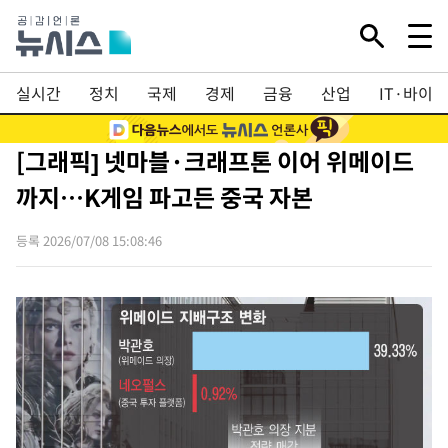
실시간
정치
국제
경제
금융
산업
IT·바이오
[그래픽] 넷마블·크래프톤 이어 위메이드
까지…K게임 파고든 중국 자본
등록 2026/07/08 15:08:46