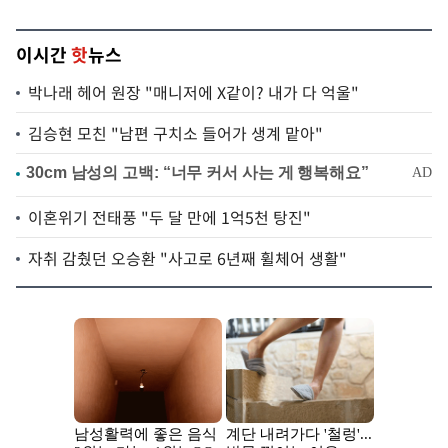
이시간
핫
뉴스
박나래 헤어 원장 "매니저에 X같이? 내가 다 억울"
김승현 모친 "남편 구치소 들어가 생계 맡아"
이혼위기 전태풍 "두 달 만에 1억5천 탕진"
자취 감췄던 오승환 "사고로 6년째 휠체어 생활"