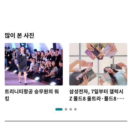
많이 본 사진
트리니티항공 승무원의 워
삼성전자, 7일부터 갤럭시
킹
Z 폴드8 울트라·폴드8·플
립8 출시