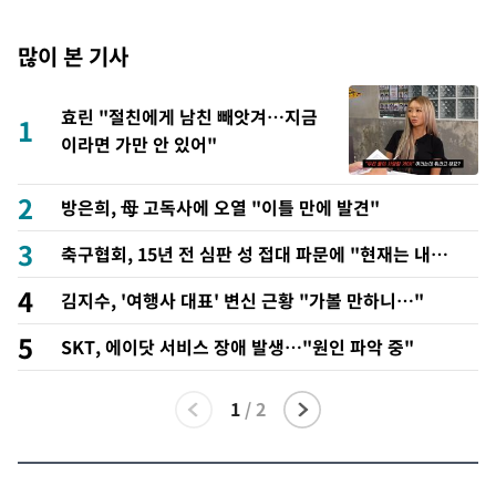
많이 본 기사
효린 "절친에게 남친 빼앗겨…지금
1
이라면 가만 안 있어"
2
방은희, 母 고독사에 오열 "이틀 만에 발견"
3
축구협회, 15년 전 심판 성 접대 파문에 "현재는 내부
지침 준수"
4
김지수, '여행사 대표' 변신 근황 "가볼 만하니…"
5
SKT, 에이닷 서비스 장애 발생…"원인 파악 중"
1
/
2