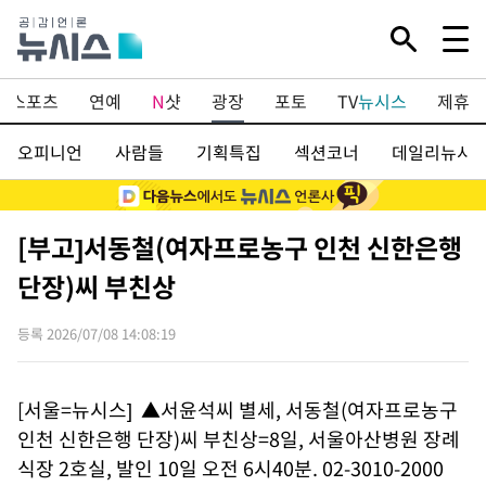
Mute
스포츠
연예
N
샷
광장
포토
TV
뉴시스
제휴콘
오피니언
사람들
기획특집
섹션코너
데일리뉴시
[부고]서동철(여자프로농구 인천 신한은행
단장)씨 부친상
등록 2026/07/08 14:08:19
[서울=뉴시스] ▲서윤석씨 별세, 서동철(여자프로농구
인천 신한은행 단장)씨 부친상=8일, 서울아산병원 장례
식장 2호실, 발인 10일 오전 6시40분. 02-3010-2000