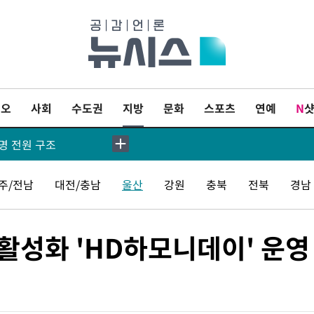
차 통과…"집회·시위"
상권 오전 비
파키스탄 보안군, 대 테러작전으로 남서부의 무장세력 소탕전..15명 살해
이오
사회
수도권
지방
문화
스포츠
연예
N
명 전원 구조
행과 방해금지 촉구
…이건 체스게임"
주/전남
대전/충남
울산
강원
충북
전북
경남
활성화 'HD하모니데이' 운영