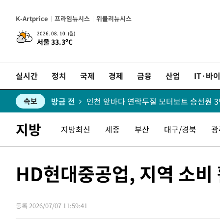
방금 전
[속보]지하철 1호선 상행선 용산역 무정
속보
K-Artprice
프라임뉴시스
위클리뉴시스
방금 전
'낮 최고 34도' 전국 더위 지속…강원·경
속보
2026. 08. 10. (월)
서울 33.3ºC
방금 전
속보
실시간
정치
국제
경제
금융
산업
IT·바
방금 전
인천 앞바다 연락두절 모터보트 승선원 3
속보
방금 전
이집트, 가자 협상 당사자들에게 약속이
속보
4분 전
트럼프, 이란 추가 요구에 "저강도 대응
속보
지방
지방최신
세종
부산
대구/경북
광
HD현대중공업, 지역 소비 
등록 2026/07/07 11:59:41