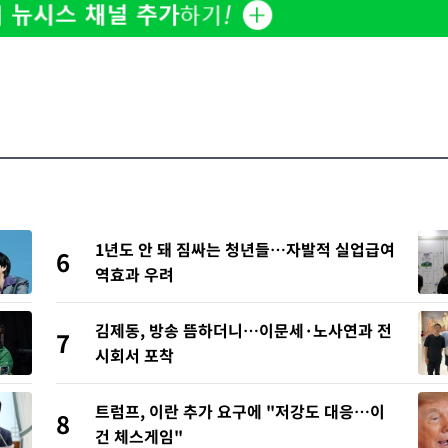
1년도 안 돼 짐싸는 청년들…자발적 실업급여
6
역효과 우려
김제동, 방송 뜸하더니…이문세·노사연과 전
7
시회서 포착
트럼프, 이란 추가 요구에 "저강도 대응…이
8
건 체스게임"