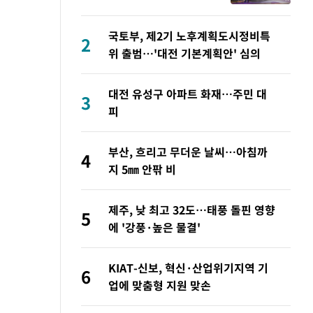
시간 지나 완진
국토부, 제2기 노후계획도시정비특
2
위 출범…'대전 기본계획안' 심의
대전 유성구 아파트 화재…주민 대
3
피
부산, 흐리고 무더운 날씨…아침까
4
지 5㎜ 안팎 비
제주, 낮 최고 32도…태풍 돌핀 영향
5
에 '강풍·높은 물결'
KIAT-신보, 혁신·산업위기지역 기
6
업에 맞춤형 지원 맞손