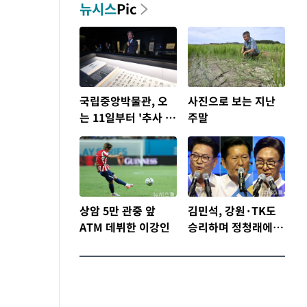
뉴시스
Pic
국립중앙박물관, 오
사진으로 보는 지난
는 11일부터 '추사 김
주말
정희와 그의 동반자'
개최
상암 5만 관중 앞
김민석, 강원·TK도
ATM 데뷔한 이강인
승리하며 정청래에
누적 1.48%p 앞서…
격차 벌리며 박빙 우
세