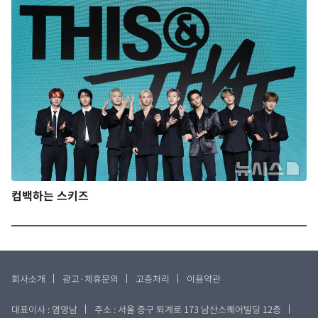
컴백하는 스키즈
회사소개
광고·제휴문의
고층처리
이용약관
대표이사 : 염영남
주소 : 서울 중구 퇴계로 173 남산스퀘어빌딩 12층