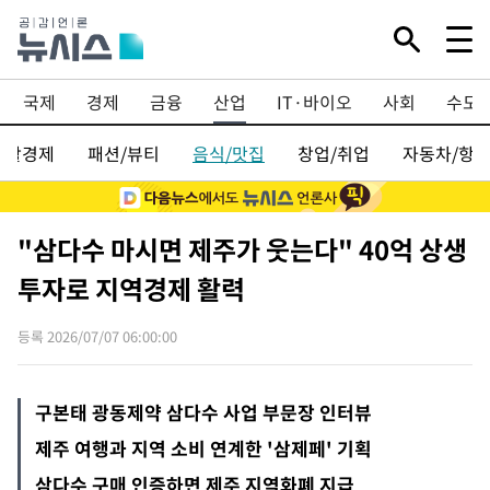
국제
경제
금융
산업
IT·바이오
사회
수도
생활경제
패션/뷰티
음식/맛집
창업/취업
자동차/항
"삼다수 마시면 제주가 웃는다" 40억 상생
투자로 지역경제 활력
등록 2026/07/07 06:00:00
구본태 광동제약 삼다수 사업 부문장 인터뷰
제주 여행과 지역 소비 연계한 '삼제페' 기획
삼다수 구매 인증하면 제주 지역화폐 지급