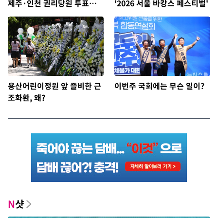
제주·인천 권리당원 투표서
'2026 서울 바캉스 페스티벌'
정청래에 승리
용산어린이정원 앞 즐비한 근
이번주 국회에는 무슨 일이?
조화환, 왜?
N
샷