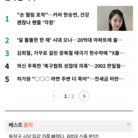
"손 떨림 포착"…카라 한승연, 건강
1
괜찮나 팬들 '걱정'
2
'덜 똘똘한 한 채' 시대 오나…20억대 아파트에 쏠리는
관심
3
김희철, 거꾸로 걸린 광복절 태극기 현수막에 "X돌았
네"
4
외신 주목한 '축구협회 성접대 의혹'…2002 한일월드
컵까지 소환
5
차가원 "○○○ 까면 주변 다 죽어"…전세금 미반환
속 녹취 폭로 파장
1
/
2