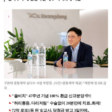
구본태 광동제약 삼다수 사업 부문장. (사진=광동제약 제공) *재판매 및 DB 금
지