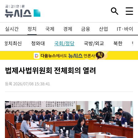
실시간
정치
국제
경제
금융
산업
IT·바이오
정치최신
청와대
국회/정당
국방/외교
북한
행
법제사법위원회 전체회의 열려
등록 2026/07/08 15:38:41