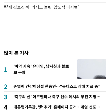
많이 본 기사
'마약 자숙' 유아인, 남사친과 볼뽀
1
뽀 근황
2
손떨림 건강이상설 한승연…"목디스크 심해 치료 중"
3
‘축구의 신’ 아르헨티나 축구 선수 메시의 부친 지병 별
세
4
대통령기록관, '尹 추가' 홈페이지 공개…계엄 선포문