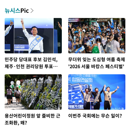
뉴시스
Pic
민주당 당대표 후보 김민석,
무더위 잊는 도심형 여름 축제
제주·인천 권리당원 투표서
'2026 서울 바캉스 페스티벌'
정청래에 승리
용산어린이정원 앞 즐비한 근
이번주 국회에는 무슨 일이?
조화환, 왜?