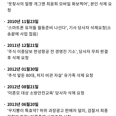
'웃찾사의 얼짱 개그맨 최윤희 모바일 화보찍어', 본인 삭제 요
청
2010년 11월23일
'스마트폰 유저들 월동준비 나선다', 기사 당사자 삭제요청(소
송끝에 사업 접음)
2011년 12월21일
'주식 이중담보 한성항공 전 경영진 기소', 당사자 무죄 판결
후 삭제 요청
2012년 01월30일
'추석 앞둔 80대, 처지 비관 자살' 유가족 삭제 요청
2012년 08월21일
'미혼모 대상 소방안전교육' 당사자 삭제 요청
2013년 06월20일
'꾸지뽕이 특효약? 허위 과장광고 판매자 덜미, 검찰서 최종