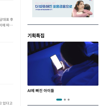
당대표 후
 이에 따라
불고 엑스
기획특집
AI에 빠진 아이들
고 있다고