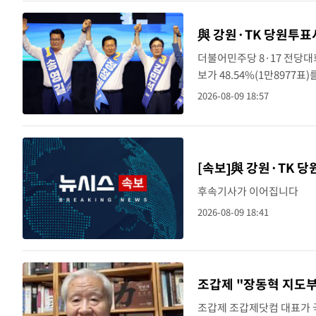
與 강원·TK 당원투표서
더불어민주당 8·17 전당대
보가 48.54%(1만8977
김 후보가 초반 승부에서 우
2026-08-09 18:57
코 호텔에서 열린 ..
[속보]與 강원·TK 당
후속기사가 이어집니다
2026-08-09 18:41
조갑제 "장동혁 지도
조갑제 조갑제닷컴 대표가 