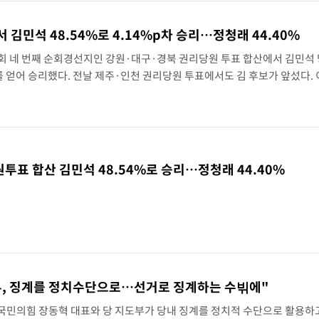
 김민석 48.54%로 4.14%p차 승리…정청래 44.40%
회 네 번째 순회경선지인 강원·대구·경북 권리당원 투표 합산에서 김민석 
표)를 얻어 승리했다. 전날 제주·인천 권리당원 투표에서도 김 후보가 앞섰다.
세를 점하게됐다. 소병훈 민주당 중앙당 선관위원장은 9일 대구 북구 인터
원투표 합산 김민석 48.54%로 승리…정청래 44.40%
부, 징계를 정치수단으로…선거로 징계하는 수빆에"
국민의힘 장동혁 대표와 당 지도부가 당내 징계를 정치적 수단으로 활용하