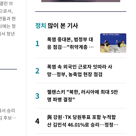
열린 브
으로서,
년들과 현
정치
많이 본 기사
사에는 청
에서 청년
폭염 중대본, 범정부 대
1
응 점검…"취약계층 안
전관리 강화"
폭염 속 외국인 근로자 잇따라 사
2
망…정부, 농축업 현장 점검
젤렌스키 "북한, 러시아에 최대 5만
3
명 파병 결정"
에서 승리
與 강원·TK 당원투표 포함 누적합
김 후보는
4
산 김민석 46.01%로 승리…정청래
 미반영)
44.53%