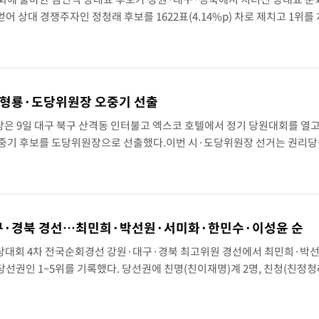
를 얻어 상대 경쟁주자인 정청래 후보를 1622표(4.14%p) 차로 제치고 1위를
표에서도 김 후보가 앞섰다. 이에 따라 누적 합산(가중치 미반영)에서도 김
박형룡·도당위원장 오중기 선출
은 9일 대구 북구 산격동 인터불고 엑스코 호텔에서 정기 당원대회를 열
중기 후보를 도당위원장으로 선출했다.이번 시·도당위원장 선거는 권리당원
로 진행됐으며 최종 득표율에서 박 후보는 50.74%, 오 후보는 68.63%
구·경북 경선…최민희·박선원·서미화·한민수·이성윤 순
 전당대회 4차 전국순회경선 강원·대구·경북 최고위원 경선에서 최민희·박
선권인 1~5위를 기록했다. 당선권에 친명(친이재명)계 2명, 친청(친정청
거관리위원회는 이날 대구 북구 인터불고 엑스코 호텔에서 열린 당대표·
연설회..