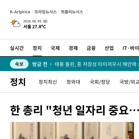
K-Artprice
프라임뉴시스
위클리뉴시스
2026. 08. 09. (일)
서울 27.8ºC
방금 전
네타냐후, 트럼프의 가자 평화 2차 15개조
속보
실시간
정치
국제
경제
금융
산업
IT·바
방금 전
이강인 ATM 입단식에 '상암벌 들썩'…"
속보
방금 전
태풍 돌핀, 중 저장성 타이저우시 해안에 상
속보
방금 전
AT마드리드 데뷔 앞둔 이강인, 맨시티전 
속보
정치
정치최신
청와대
국회/정당
국방/외
방금 전
속보
한 총리 "청년 일자리 중요…
방금 전
속보
방금 전
속보
방금 전
속보