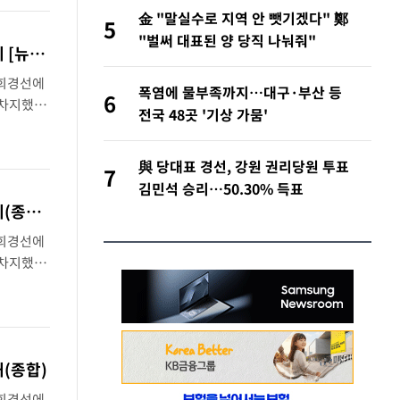
金 "말실수로 지역 안 뺏기겠다" 鄭
5
"벌써 대표된 양 당직 나눠줘"
김민석, 강원·TK도 승리하며 정청래에 누적 1.48%p 앞서…격차 벌리며 박빙 우세 [뉴시스Pic]
순회경선에
폭염에 물부족까지…대구·부산 등
6
 차지했다.
전국 48곳 '기상 가뭄'
린 대구·
與 당대표 경선, 강원 권리당원 투표
7
김민석 승리…50.30% 득표
김민석, 강원·TK도 승리하며 정청래에 누적 1.48%p 앞서…격차 벌리며 박빙 우세(종합2보)
순회경선에
 차지했다.
 후보
해(종합)
순회경선에