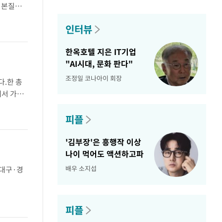
 본질적
했다. 이
인터뷰
한옥호텔 지은 IT기업
"AI시대, 문화 판다"
조정일 코나아이 회장
다.한 총
에서 가장
 전문가들
피플
'김부장'은 흥행작 이상
나이 먹어도 액션하고파
배우 소지섭
대구·경
피플