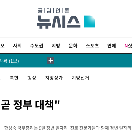
 평화안 '거부'
이오
사회
수도권
지방
문화
스포츠
연예
N
세계적인 선수 되길"
륙 (1보)
선발 대신 '벤치 시작'
교
북한
행정
지방정가
지방선거
[속보]與 강원·TK 당원투표 합산 김민석 48.54%로 승리…정청래 44.40%
곧 정부 대책"
與 강원·TK 당원투표 합산 김민석 46.01%로 승리…정청래 44.53%
[속보]與전대 권리당원투표…강원·경북 김민석, 대구 정청래 승리
한성숙 국무총리는 9일 청년 일자리·진로 전문가들과 함께 청년 일자리
[속보]與 당대표 경선, 경북 권리당원 투표 김민석 47.37%·정청래 45.71%