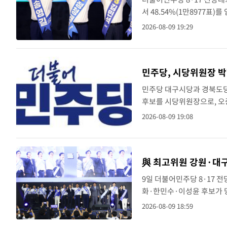
서 48.54%(1만8977표)
전날 제주·인천 권리당원 투
2026-08-09 19:29
(46.01%)가 1위로..
민주당, 시당위원장 
민주당 대구시당과 경북도당
후보를 시당위원장으로, 오
투표와 전국대의원 온라인투표
2026-08-09 19:08
다.박 신임 대구시..
與 최고위원 강원·대
9일 더불어민주당 8·17
화·한민수·이성윤 후보가 당
이 들었다.민주당 중앙당선
2026-08-09 18:59
후보 강원·대구·경북 합동 