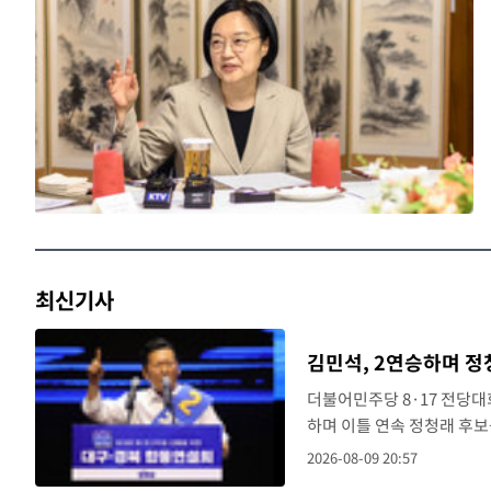
방금 전
속보
방금 전
속보
방금 전
"일본축구협회, 대한축구협회 성 접대 의
속보
방금 전
속보
방금 전
"얼마나 더웠으면"…안동 물길공원서 헤엄
속보
방금 전
속보
최신기사
방금 전
'2경기 연속 침묵' 손흥민, 톨루카전 68분
속보
김민석, 2연승하며 정
방금 전
이강인, 오늘 서울서 AT마드리드 입단식
속보
더불어민주당 8·17 전당대
하며 이틀 연속 정청래 후보
1시간 전
속보
8~9일 경선에서 2연승하며 
2026-08-09 20:57
차이가 1.48%p(..
2시간 전
콜롬비아 신임 우파 대통령 취임 하루만