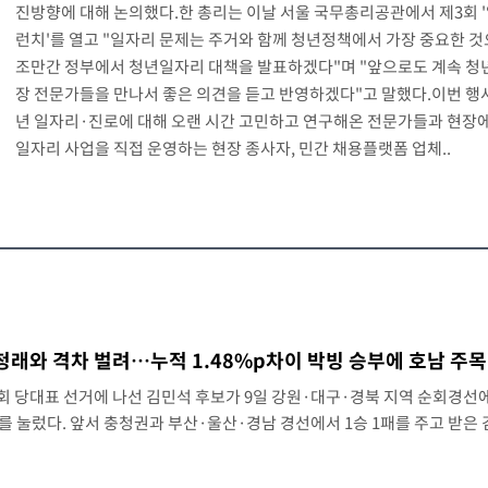
진방향에 대해 논의했다.한 총리는 이날 서울 국무총리공관에서 제3회 '
[속보]與 당대표 경선, 대구 권리당원 투표 정청래 47.82%·김민석 46.35%
런치'를 열고 "일자리 문제는 주거와 함께 청년정책에서 가장 중요한 것
조만간 정부에서 청년일자리 대책을 발표하겠다"며 "앞으로도 계속 청
[속보]與 당대표 경선, 강원 권리당원 투표 김민석 승리…50.30% 득표
장 전문가들을 만나서 좋은 의견을 듣고 반영하겠다"고 말했다.이번 행
년 일자리·진로에 대해 오랜 시간 고민하고 연구해온 전문가들과 현장
혹 심판 조사"
일자리 사업을 직접 운영하는 현장 종사자, 민간 채용플랫폼 업체..
[속보]장은수, KLPGA 제주삼다수 역전 우승…데뷔 10년 차에 첫 정상
친 구렁이 '소동'
손흥민, 68분 뛰고 2경기 침묵…LAFC, 톨루카에 1-0 승리(종합)
만 뛰고 슈팅 0개
청래와 격차 벌려…누적 1.48%p차이 박빙 승부에 호남 주목
…'전례 없는 특급대우'
회 당대표 선거에 나선 김민석 후보가 9일 강원·대구·경북 지역 순회경선
를 눌렀다. 앞서 충청권과 부산·울산·경남 경선에서 1승 1패를 주고 받은 
'여긴 20도, 저긴 50도'…열화상 카메라로 본 폭염 저감시설 '온도차'
'3승 1패'로 누적 득표 격차를 벌렸다. 다만 두 후보 간 누적 득표율(가중치
에 차량폭탄 폭발 사건