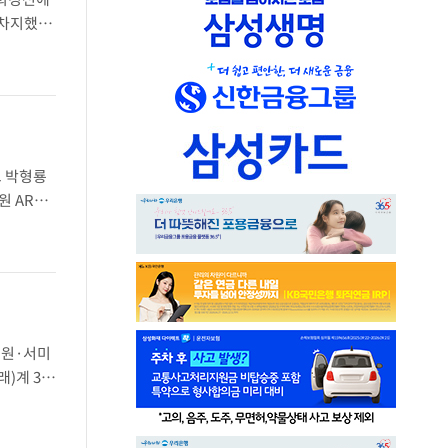
 차지했다.
 후보
고 박형룡
 ARS
를 얻었
선원·서미
래)계 3명
최고위원