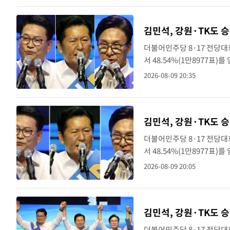
속보
3시간 전
속보
4시간 전
속보
더불어민주당 8·17 전당
서 48.54%(1만8977표)
전날 제주·인천 권리당원 투
2026-08-09 20:35
경북 합동..
더불어민주당 8·17 전당
서 48.54%(1만8977표)
전날 제주·인천 권리당원 투
2026-08-09 20:05
(46.01%)가..
김민석, 강원·TK도 
더불어민주당 8·17 전당