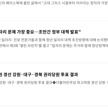
신의 페이스북에 올린 글에서 "고대 그리스 시절부터 이어지는 정치의 가장
며 "여기서 자신 없는 장동혁 일파가 징계를 정치도구화하고 있다"고 주장
일자리 문제 가장 중요…조만간 정부 대책 발표"
년 일자리·진로 전문가들과 함께 청년 일자리 대책 추진방향에 대해 논의했
에서 제3회 '열린 브런치'를 열고 "일자리 문제는 주거와 함께 청년정책
정부에서 청년일자리 대책을 발표하겠다"며 "앞으로도 계속 청년들과 현장
반영..
원 경선 강원·대구·경북 권리당원 투표 결과
강원·대구·경북 권리당원 투표 결과◆더불어민주당 최고위원 경선 강원·