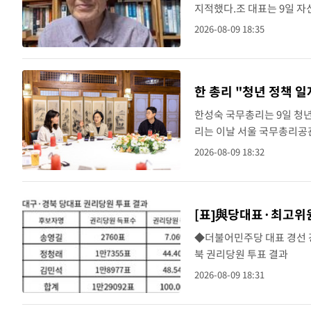
지적했다.조 대표는 9일 자
행위는 공개 토론과 선거"라
2026-08-09 18:35
어 "결투에 자신 없는 ..
한 총리 "청년 정책 
한성숙 국무총리는 9일 청
리는 이날 서울 국무총리공관
중요한 것으로서, 조만간 
2026-08-09 18:32
을 만나서 좋은 의견을 듣고 
[표]與당대표·최고위
◆더불어민주당 대표 경선 
북 권리당원 투표 결과
2026-08-09 18:31