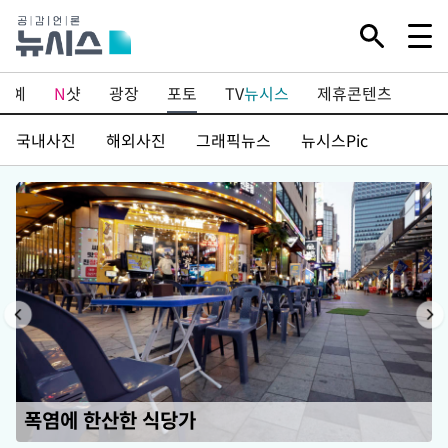
연예
N
샷
광장
포토
TV
뉴시스
제휴콘텐츠
국내사진
해외사진
그래픽뉴스
뉴시스Pic
폭염에 한산한 식당가