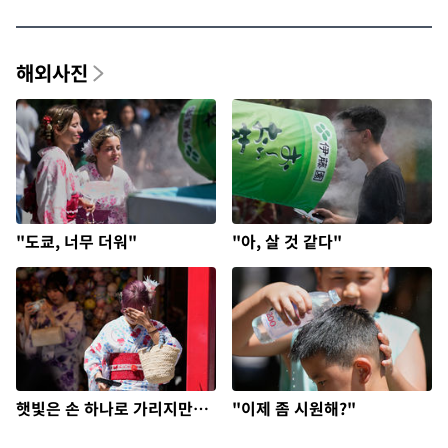
해외사진
"도쿄, 너무 더워"
"아, 살 것 같다"
햇빛은 손 하나로 가리지만…
"이제 좀 시원해?"