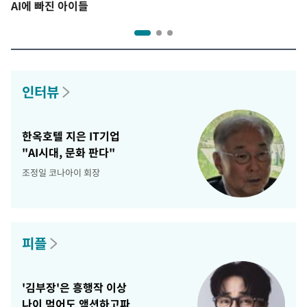
AI에 빠진 아이들
인터뷰
한옥호텔 지은 IT기업
"AI시대, 문화 판다"
조정일 코나아이 회장
피플
'김부장'은 흥행작 이상
나이 먹어도 액션하고파