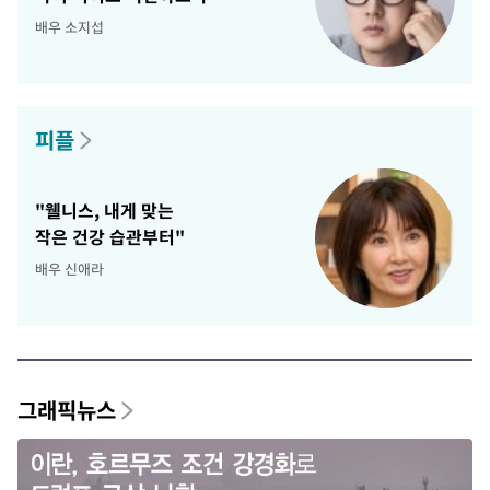
배우 소지섭
피플
"웰니스, 내게 맞는
작은 건강 습관부터"
배우 신애라
그래픽뉴스