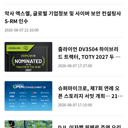
악사 엑스엘, 글로벌 기업정보 및 사이버 보안 컨설팅사
S-RM 인수
2026-08-07 21:10:00
줌라이언 DV3504 하이브리
드 트랙터, TOTY 2027 두 부
문 최종 후보 선정…중국 고마
2026-08-07 17:27:00
력 농기계의 획기적 성과
슈퍼마이크로, 제7회 연례 오
픈 스토리지 서밋 개최… 21개
생태계 파트너와 함께 대규모
2026-08-07 17:15:00
엔터프라이즈 AI 구축을 위한
실무 가이드 제시
DJI, 이자벨 위페르 주연 오리