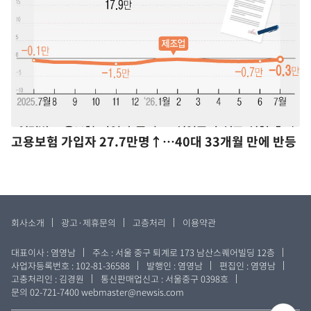
고용보험 가입자 27.7만명↑…40대 33개월 만에 반등
회사소개
광고·제휴문의
고층처리
이용약관
대표이사 : 염영남
주소 : 서울 중구 퇴계로 173 남산스퀘어빌딩 12층
사업자등록번호 : 102-81-36588
발행인 : 염영남
편집인 : 염영남
고충처리인 : 김경원
통신판매업신고 : 서울중구 0398호
문의 02-721-7400
webmaster@newsis.com